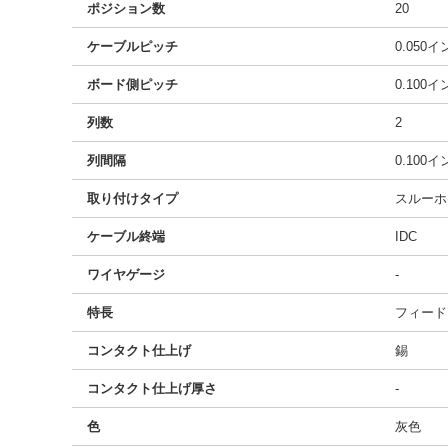
ポジション数
20
ケーブルピッチ
0.050
ボード側ピッチ
0.100
列数
2
列間隔
0.100
取り付けタイプ
スルーホ
ケーブル終端
IDC
ワイヤゲージ
-
特長
フィード
コンタクト仕上げ
錫
コンタクト仕上げ厚さ
-
色
灰色