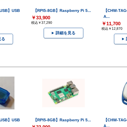
-USB】USB
【RPI5-8GB】Raspberry Pi 5...
【CHW-TAG4
A...
￥33,900
税込￥37,290
￥11,700
税込￥12,870
詳細を見る
見る
-USB】USB
【RPI5-8GB】Raspberry Pi 5...
【CHW-TAG4
A...