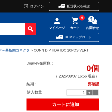
ログイン
配送状況を確認
0
マイページ
カート
お問合せ
BOMアップロード
イヤ～基板間コネクタ
> CONN DIP HDR IDC 20POS VERT
DigiKey在庫数：
0個
（
2026/08/07 16:56
現在）
納期：
要確認
購入数量