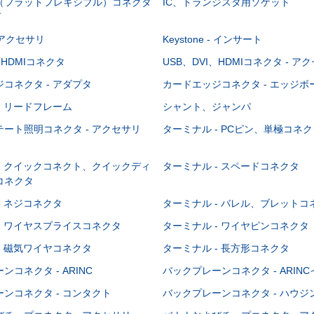
C（フラットフレキシブル）コネクタ
IC、トランジスタ用ソケット
グ
 - アクセサリ
Keystone - インサート
、HDMIコネクタ
USB、DVI、HDMIコネクタ - ア
コネクタ - アダプタ
カードエッジコネクタ - エッジ
- リードフレーム
シャント、ジャンパ
ート照明コネクタ - アクセサリ
ターミナル - PCピン、単極コネク
- クイックコネクト、クイックディ
ターミナル - スペードコネクタ
コネクタ
- ネジコネクタ
ターミナル - バレル、ブレットコ
- ワイヤスプライスコネクタ
ターミナル - ワイヤピンコネクタ
- 磁気ワイヤコネクタ
ターミナル - 長方形コネクタ
コネクタ - ARINC
バックプレーンコネクタ - ARIN
ンコネクタ - コンタクト
バックプレーンコネクタ - ハウジ