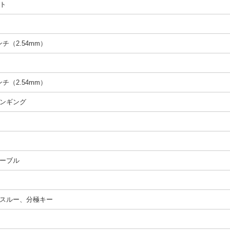
ト
インチ（2.54mm）
インチ（2.54mm）
ンギング
ーブル
スルー、分極キー