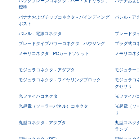
バックプレーンコネクタ - ハードメトリック、
バナナおよび
標準
バナナおよびチップコネクタ - バインディング
バレル - 
ポスト
バレル - 電源コネクタ
ブレードタ
ブレードタイプパワーコネクタ - ハウジング
プラグ式コ
メモリコネクタ - PCカードソケット
メモリコネク
モジュラコネクタ - アダプタ
モジュラーコ
モジュラコネクタ - ワイヤリングブロック
モジュラコネ
クセサリ
光ファイバコネクタ
光ファイバコ
光起電（ソーラーパネル）コネクタ
光起電（ソー
リ
丸型コネクタ - アダプタ
丸型コネクタ
ランプ
同軸コネクタ（RF）
同軸コネクタ