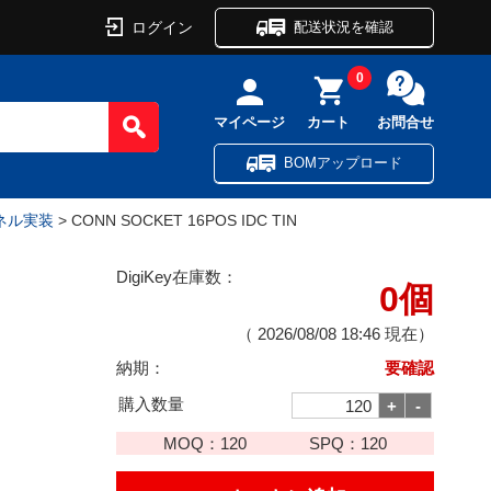
ログイン
配送状況を確認
0
マイページ
カート
お問合せ
BOMアップロード
ネル実装
> CONN SOCKET 16POS IDC TIN
DigiKey在庫数：
0個
（
2026/08/08 18:46
現在）
納期：
要確認
購入数量
MOQ：
120
SPQ：
120