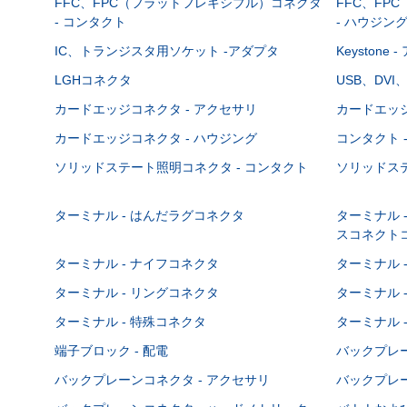
FFC、FPC（フラットフレキシブル）コネクタ
FFC、FP
- コンタクト
- ハウジン
IC、トランジスタ用ソケット -アダプタ
Keystone
LGHコネクタ
USB、DVI
カードエッジコネクタ - アクセサリ
カードエッジ
カードエッジコネクタ - ハウジング
コンタクト 
ソリッドステート照明コネクタ - コンタクト
ソリッドステ
ターミナル - はんだラグコネクタ
ターミナル 
スコネクト
ターミナル - ナイフコネクタ
ターミナル 
ターミナル - リングコネクタ
ターミナル 
ターミナル - 特殊コネクタ
ターミナル 
端子ブロック - 配電
バックプレーン
バックプレーンコネクタ - アクセサリ
バックプレー