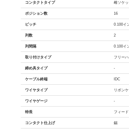
コンタクトタイプ
雌ソケッ
ポジション数
16
ピッチ
0.100
列数
2
列間隔
0.100
取り付けタイプ
フリーハ
締め具タイプ
-
ケーブル終端
IDC
ワイヤタイプ
リボンケ
ワイヤゲージ
-
特長
フィード
コンタクト仕上げ
錫