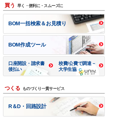
買う
早く・便利に・スムーズに
BOM一括検索＆お見積り
BOM作成ツール
口座開設・請求書
校費/公費で調達－
後払い
大学生協
つくる
ものづくり一貫サービス
R＆D・回路設計
基板設計・製造・実装