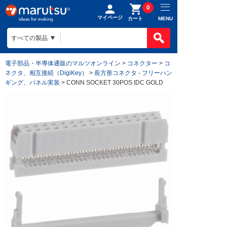
0
マイページ
MENU
カート
電子部品・半導体通販のマルツオンライン
>
コネクター
>
コ
ネクタ、相互接続（DigiKey）
>
長方形コネクタ - フリーハン
ギング、パネル実装
> CONN SOCKET 30POS IDC GOLD