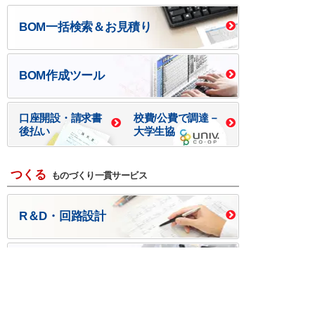
BOM一括検索＆お見積り
BOM作成ツール
口座開設・請求書
校費/公費で調達－
後払い
大学生協
つくる
ものづくり一貫サービス
R＆D・回路設計
基板設計・製造・実装
ケース・ハーネス加工