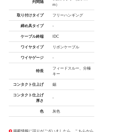
列間隔
m）
取り付けタイプ
フリーハンギング
締め具タイプ
-
ケーブル終端
IDC
ワイヤタイプ
リボンケーブル
ワイヤゲージ
-
フィードスルー、分極
特長
キー
コンタクト仕上げ
錫
コンタクト仕上げ
-
厚さ
色
灰色
11652239
!041! AWP64-7540-T-R
掲載情報に誤りがございましたら、こちらから