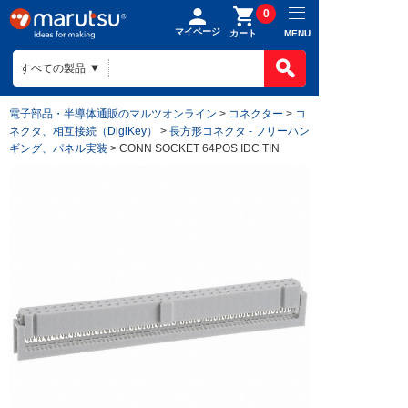
0
マイページ
MENU
カート
電子部品・半導体通販のマルツオンライン
>
コネクター
>
コ
ネクタ、相互接続（DigiKey）
>
長方形コネクタ - フリーハン
ギング、パネル実装
> CONN SOCKET 64POS IDC TIN