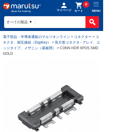
0
マイページ
MENU
カート
電子部品・半導体通販のマルツオンライン
>
コネクター
>
コ
ネクタ、相互接続（DigiKey）
>
長方形コネクタ - アレイ、エ
ッジタイプ、メザニン（基板間）
> CONN HDR 6POS SMD
GOLD