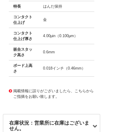
特長
はんだ保持
コンタクト
金
仕上げ
コンタクト
4.00µin（0.100µm）
仕上げ厚さ
嵌合スタッ
0.6mm
ク高さ
ボード上高
0.018インチ（0.46mm）
さ
11653447
!041! AXF461500A
掲載情報に誤りがございましたら、こちらから
ご指摘をお願い致します。
在庫状況：営業所に在庫はございま
せん。