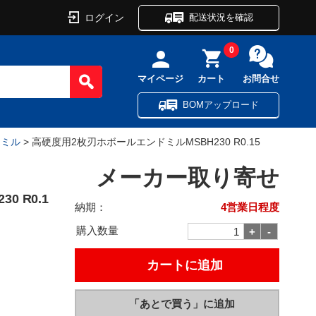
ログイン
配送状況を確認
0
マイページ
カート
お問合せ
BOMアップロード
ドミル
> 高硬度用2枚刃ホボールエンドミルMSBH230 R0.15
メーカー取り寄せ
 R0.1
納期：
4営業日程度
購入数量