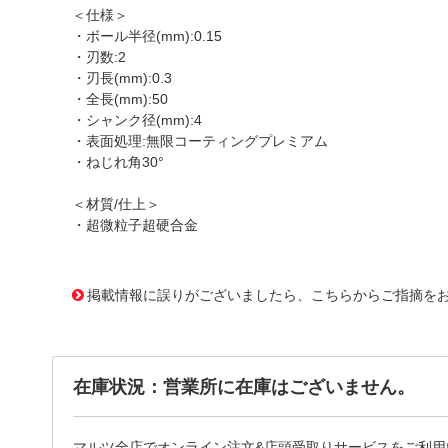
＜仕様＞
・ボール半径(mm):0.15
・刃数:2
・刃長(mm):0.3
・全長(mm):50
・シャンク径(mm):4
・表面処理:無限コーティングプレミアム
・ねじれ角30°
＜材質/仕上＞
・超微粒子超硬合金
1165505
!095! MSBH230 R0.15-D4
掲載情報に誤りがございましたら、こちらからご指摘を
在庫状況：営業所に在庫はございません。
マルツ全店でオンライン注文&店頭受取りサービスをご利用