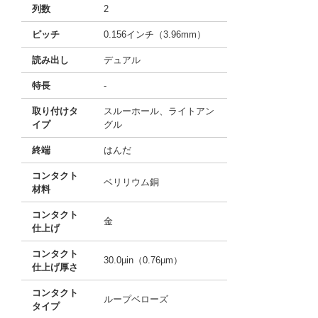
列数
2
ピッチ
0.156インチ（3.96mm）
読み出し
デュアル
特長
-
取り付けタ
スルーホール、ライトアン
イプ
グル
終端
はんだ
コンタクト
ベリリウム銅
材料
コンタクト
金
仕上げ
コンタクト
30.0µin（0.76µm）
仕上げ厚さ
コンタクト
ループベローズ
タイプ