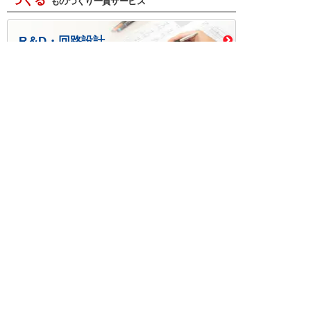
つくる
ものづくり一貫サービス
R＆D・回路設計
基板設計・製造・実装
ケース・ハーネス加工
※掲載されている価格には消費税、各種手数料が含まれ
ておりません。別途消費税およびお支払方法に応じた
手数料が必要になります。
※このホームページに掲載されている、記事・写真の一
部または全部をそのまま、または改変して利用・転
載・転用することを禁じます。
※商品によって販売価格が店頭価格と異なる場合がござ
います。