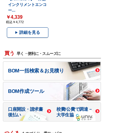
インクリメントエンコ
ー...
￥4,339
税込￥4,772
詳細を見る
買う
早く・便利に・スムーズに
BOM一括検索＆お見積り
BOM作成ツール
口座開設・請求書
校費/公費で調達－
後払い
大学生協