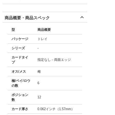
商品概要・商品スペック
型
商品概要
パッケージ
トレイ
シリーズ
-
カードタイ
指定なし－両面エッジ
プ
オス/メス
雌
極/ベイ/ロウ
6
の数
ポジション
12
数
カード厚さ
0.062インチ（1.57mm）