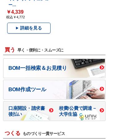
ー...
￥4,339
税込￥4,772
詳細を見る
買う
早く・便利に・スムーズに
BOM一括検索＆お見積り
BOM作成ツール
口座開設・請求書
校費/公費で調達－
後払い
大学生協
つくる
ものづくり一貫サービス