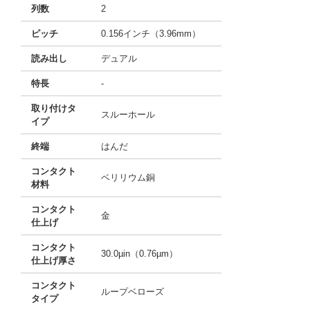
列数
2
ピッチ
0.156インチ（3.96mm）
読み出し
デュアル
特長
-
取り付けタ
スルーホール
イプ
終端
はんだ
コンタクト
ベリリウム銅
材料
コンタクト
金
仕上げ
コンタクト
30.0µin（0.76µm）
仕上げ厚さ
コンタクト
ループベローズ
タイプ