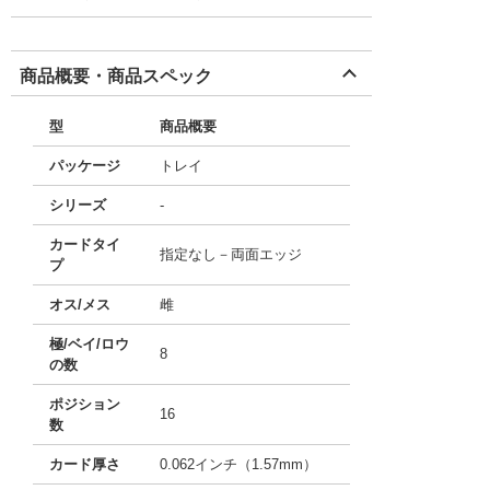
商品概要・商品スペック
型
商品概要
パッケージ
トレイ
シリーズ
-
カードタイ
指定なし－両面エッジ
プ
オス/メス
雌
極/ベイ/ロウ
8
の数
ポジション
16
数
カード厚さ
0.062インチ（1.57mm）