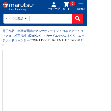
0
マイページ
MENU
カート
電子部品・半導体通販のマルツオンライン
>
コネクター
>
コ
ネクタ、相互接続（DigiKey）
>
カードエッジコネクタ - エッ
ジボードコネクタ
> CONN EDGE DUAL FMALE 16POS 0.15
6