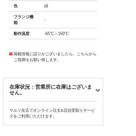
色
緑
フランジ機
-
能
動作温度
-65°C～150°C
11656479
!041! AYM08DRSN
掲載情報に誤りがございましたら、こちらから
ご指摘をお願い致します。
在庫状況：営業所に在庫はございま
せん。
マルツ全店でオンライン注文&店頭受取りサービ
スをご利用いただけます。