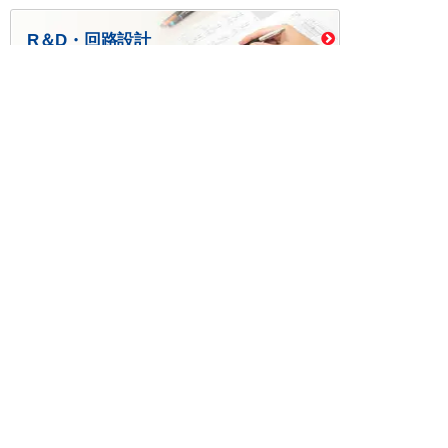
R＆D・回路設計
基板設計・製造・実装
ケース・ハーネス加工
※掲載されている価格には消費税、各種手数料が含まれ
ておりません。別途消費税およびお支払方法に応じた
手数料が必要になります。
※このホームページに掲載されている、記事・写真の一
部または全部をそのまま、または改変して利用・転
載・転用することを禁じます。
※商品によって販売価格が店頭価格と異なる場合がござ
います。
※弊社ではお客様が商品を選びやすくするためにデータ