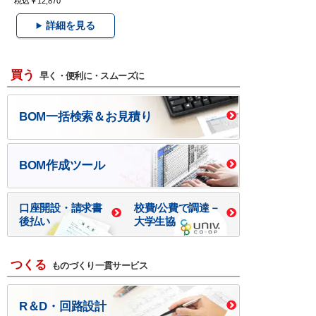
税込￥12,870
詳細を見る
買う
早く・便利に・スムーズに
BOM一括検索＆お見積り
BOM作成ツール
口座開設・請求書
校費/公費で調達－
後払い
大学生協
つくる
ものづくり一貫サービス
R＆D・回路設計