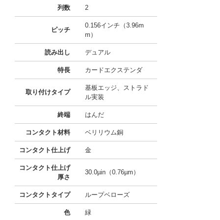
列数
2
0.156インチ（3.96m
ピッチ
m）
読み出し
デュアル
特長
カードエクステンダ
基板エッジ、ストラド
取り付けタイプ
ル実装
終端
はんだ
コンタクト材料
ベリリウム銅
コンタクト仕上げ
金
コンタクト仕上げ
30.0µin（0.76µm）
厚さ
コンタクトタイプ
ループベローズ
色
緑