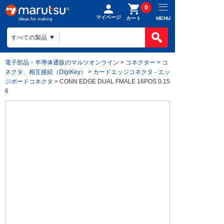
0
マイページ
MENU
カート
電子部品・半導体通販のマルツオンライン
>
コネクター
>
コ
ネクタ、相互接続（DigiKey）
>
カードエッジコネクタ - エッ
ジボードコネクタ
> CONN EDGE DUAL FMALE 16POS 0.15
6