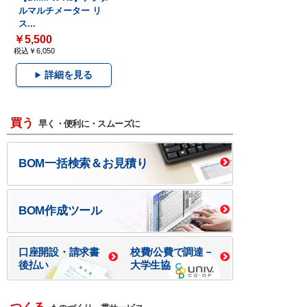
ルマルチメーター リ
ス...
￥5,500
税込￥6,050
詳細を見る
買う
早く・便利に・スムーズに
BOM一括検索＆お見積り
BOM作成ツール
口座開設・請求書
校費/公費で調達－
後払い
大学生協