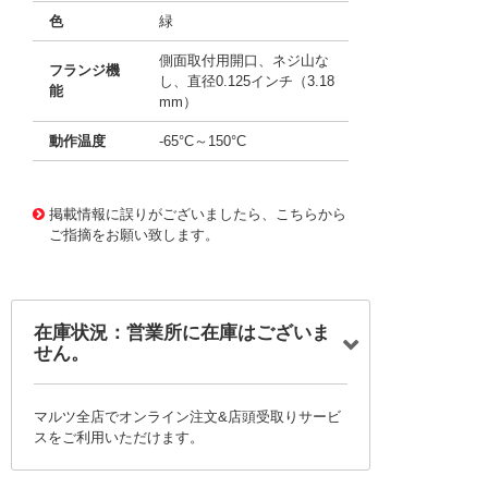
色
緑
側面取付用開口、ネジ山な
フランジ機
し、直径0.125インチ（3.18
能
mm）
動作温度
-65°C～150°C
11656558
!041! AYM10DTAS-S189
掲載情報に誤りがございましたら、こちらから
ご指摘をお願い致します。
在庫状況：営業所に在庫はございま
せん。
マルツ全店でオンライン注文&店頭受取りサービ
スをご利用いただけます。