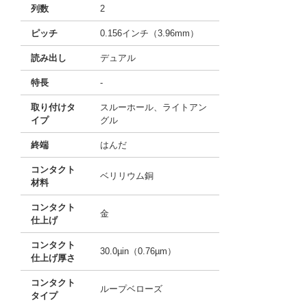
列数
2
ピッチ
0.156インチ（3.96mm）
読み出し
デュアル
特長
-
取り付けタ
スルーホール、ライトアン
イプ
グル
終端
はんだ
コンタクト
ベリリウム銅
材料
コンタクト
金
仕上げ
コンタクト
30.0µin（0.76µm）
仕上げ厚さ
コンタクト
ループベローズ
タイプ