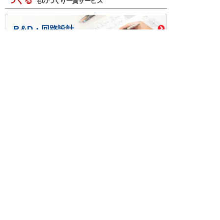
つくる
ものづくり一貫サービス
R＆D・回路設計
基板設計・製造・実装
ケース・ハーネス加工
※掲載されている価格には消費税、各種手数料が含まれ
ておりません。別途消費税およびお支払方法に応じた
手数料が必要になります。
※このホームページに掲載されている、記事・写真の一
部または全部をそのまま、または改変して利用・転
載・転用することを禁じます。
※商品によって販売価格が店頭価格と異なる場合がござ
います。