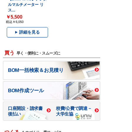
ルマルチメーター リ
ス...
￥5,500
税込￥6,050
詳細を見る
買う
早く・便利に・スムーズに
BOM一括検索＆お見積り
BOM作成ツール
口座開設・請求書
校費/公費で調達－
後払い
大学生協