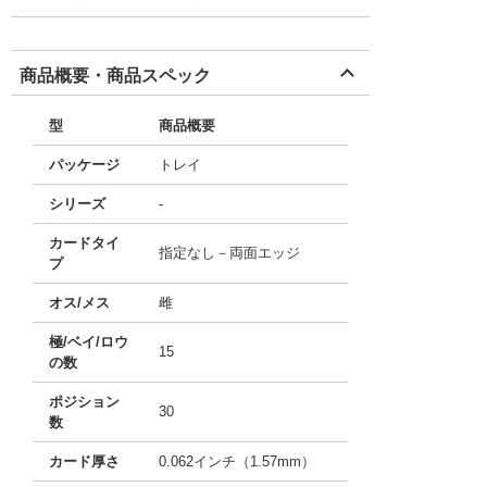
商品概要・商品スペック
型
商品概要
パッケージ
トレイ
シリーズ
-
カードタイ
指定なし－両面エッジ
プ
オス/メス
雌
極/ベイ/ロウ
15
の数
ポジション
30
数
カード厚さ
0.062インチ（1.57mm）