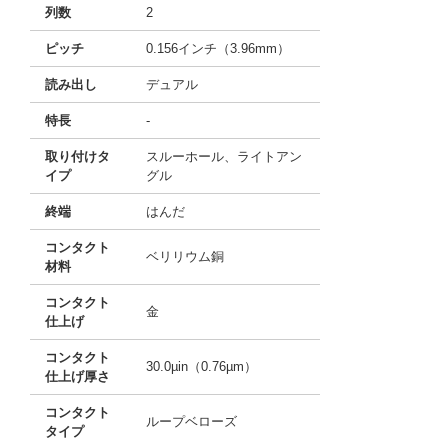
列数
2
ピッチ
0.156インチ（3.96mm）
読み出し
デュアル
特長
-
取り付けタ
スルーホール、ライトアン
イプ
グル
終端
はんだ
コンタクト
ベリリウム銅
材料
コンタクト
金
仕上げ
コンタクト
30.0µin（0.76µm）
仕上げ厚さ
コンタクト
ループベローズ
タイプ