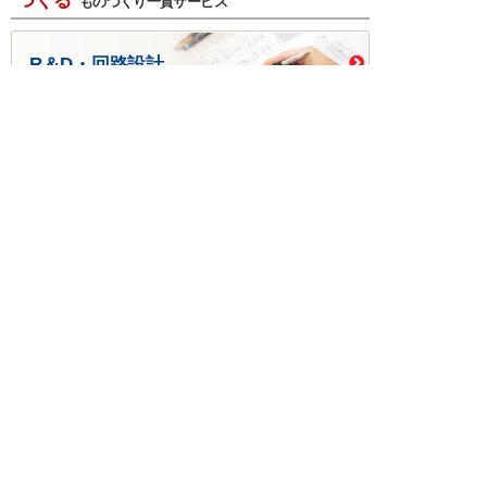
つくる
ものづくり一貫サービス
R＆D・回路設計
基板設計・製造・実装
ケース・ハーネス加工
※掲載されている価格には消費税、各種手数料が含まれ
ておりません。別途消費税およびお支払方法に応じた
手数料が必要になります。
※このホームページに掲載されている、記事・写真の一
部または全部をそのまま、または改変して利用・転
載・転用することを禁じます。
※商品によって販売価格が店頭価格と異なる場合がござ
います。