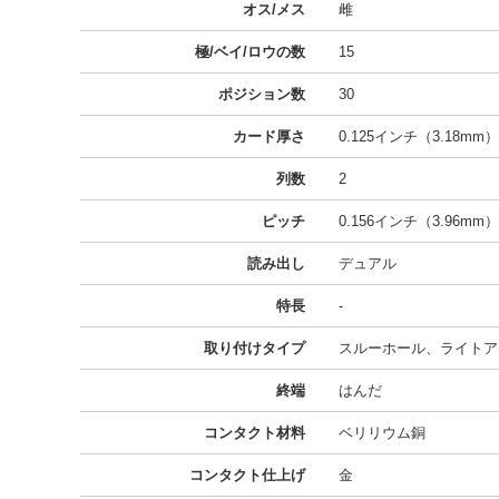
オス/メス
雌
極/ベイ/ロウの数
15
ポジション数
30
カード厚さ
0.125インチ（3.18mm）
列数
2
ピッチ
0.156インチ（3.96mm）
読み出し
デュアル
特長
-
取り付けタイプ
スルーホール、ライトア
終端
はんだ
コンタクト材料
ベリリウム銅
コンタクト仕上げ
金