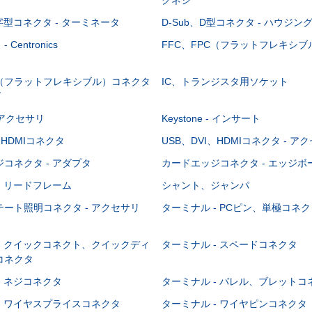
-字型コネクタ - ターミネータ
D-Sub、D型コネクタ - ハウジン
Centronics
FFC、FPC（フラットフレキシ
C（フラットフレキシブル）コネクタ
IC、トランジスタ用ソケット
グ
 - アクセサリ
Keystone - インサート
、HDMIコネクタ
USB、DVI、HDMIコネクタ - ア
コネクタ - アダプタ
カードエッジコネクタ - エッジ
- リードフレーム
シャント、ジャンパ
ート照明コネクタ - アクセサリ
ターミナル - PCピン、単極コネク
- クイックコネクト、クイックディ
ターミナル - スペードコネクタ
コネクタ
- ネジコネクタ
ターミナル - バレル、ブレットコ
- ワイヤスプライスコネクタ
ターミナル - ワイヤピンコネクタ