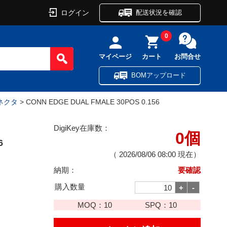
ログイン
配送状況を確認
0
マイページ
カート
お問合せ
BOMアップロード
ネクタ
> CONN EDGE DUAL FMALE 30POS 0.156
DigiKey在庫数：
0個
6
（
2026/08/06 08:00
現在）
納期：
要確認
購入数量
MOQ：
10
SPQ：
10