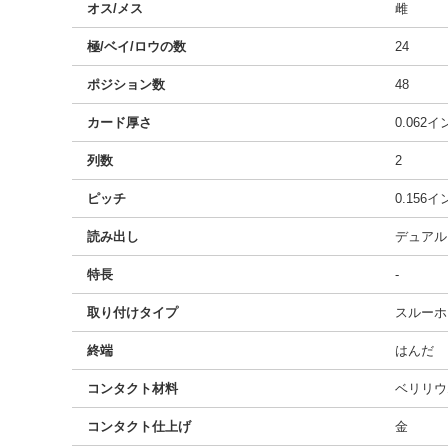
オス/メス
雌
極/ベイ/ロウの数
24
ポジション数
48
カード厚さ
0.062
列数
2
ピッチ
0.156
読み出し
デュアル
特長
-
取り付けタイプ
スルーホ
終端
はんだ
コンタクト材料
ベリリウ
コンタクト仕上げ
金