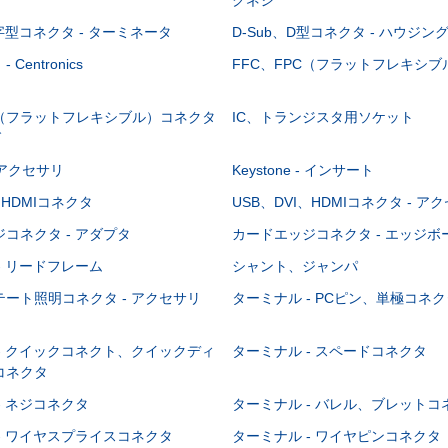
-字型コネクタ - ターミネータ
D-Sub、D型コネクタ - ハウジン
Centronics
FFC、FPC（フラットフレキシ
C（フラットフレキシブル）コネクタ
IC、トランジスタ用ソケット
グ
 - アクセサリ
Keystone - インサート
、HDMIコネクタ
USB、DVI、HDMIコネクタ - ア
コネクタ - アダプタ
カードエッジコネクタ - エッジ
- リードフレーム
シャント、ジャンパ
ート照明コネクタ - アクセサリ
ターミナル - PCピン、単極コネク
- クイックコネクト、クイックディ
ターミナル - スペードコネクタ
コネクタ
- ネジコネクタ
ターミナル - バレル、ブレットコ
- ワイヤスプライスコネクタ
ターミナル - ワイヤピンコネクタ