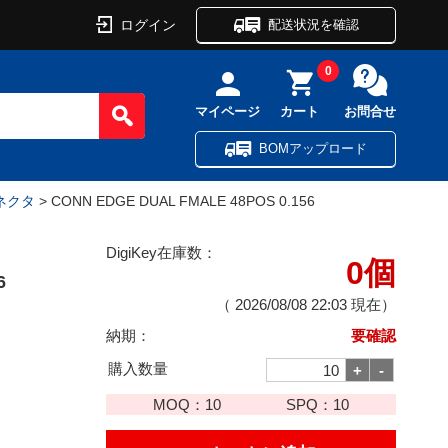
ログイン
配送状況を確認
0
マイページ
カート
お問合せ
BOMアップロード
ネクタ
> CONN EDGE DUAL FMALE 48POS 0.156
DigiKey在庫数：
0個
6
（
2026/08/08 22:03
現在）
納期：
要確認
購入数量
MOQ：
10
SPQ：
10