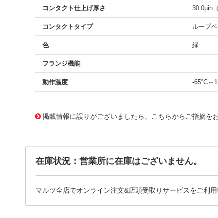
コンタクト仕上げ厚さ
30.0µin
コンタクトタイプ
ループベ
色
緑
フランジ機能
-
動作温度
-65°C～1
11656869
!041! AYM24DTMN
掲載情報に誤りがございましたら、こちらからご指摘を
在庫状況：営業所に在庫はございません。
マルツ全店でオンライン注文&店頭受取りサービスをご利用