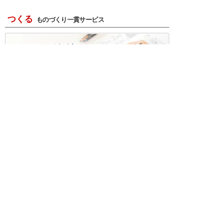
つくる
ものづくり一貫サービス
R＆D・回路設計
基板設計・製造・実装
ケース・ハーネス加工
※掲載されている価格には消費税、各種手数料が含まれ
ておりません。別途消費税およびお支払方法に応じた
手数料が必要になります。
※このホームページに掲載されている、記事・写真の一
部または全部をそのまま、または改変して利用・転
載・転用することを禁じます。
※商品によって販売価格が店頭価格と異なる場合がござ