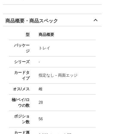
商品概要・商品スペック
型
商品概要
パッケー
トレイ
ジ
シリーズ
-
カードタ
指定なし－両面エッジ
イプ
オス/メス
雌
極/ベイ/ロ
28
ウの数
ポジショ
56
ン数
カード厚