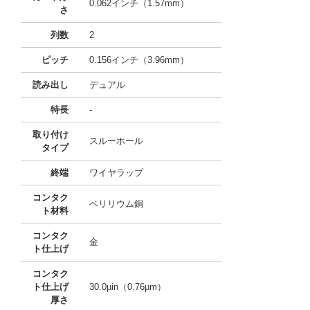
0.062インチ（1.57mm）
さ
列数
2
ピッチ
0.156インチ（3.96mm）
読み出し
デュアル
特長
-
取り付け
スルーホール
タイプ
終端
ワイヤラップ
コンタク
ベリリウム銅
ト材料
コンタク
金
ト仕上げ
コンタク
ト仕上げ
30.0µin（0.76µm）
厚さ