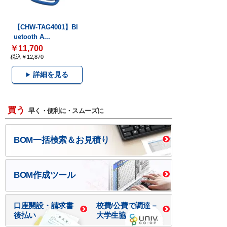
【CHW-TAG4001】Bl
uetooth A...
￥11,700
税込￥12,870
詳細を見る
買う
早く・便利に・スムーズに
BOM一括検索＆お見積り
BOM作成ツール
口座開設・請求書
校費/公費で調達－
後払い
大学生協