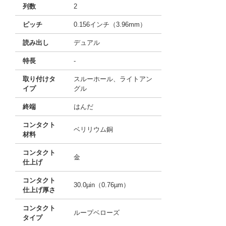
列数
2
ピッチ
0.156インチ（3.96mm）
読み出し
デュアル
特長
-
取り付けタ
スルーホール、ライトアン
イプ
グル
終端
はんだ
コンタクト
ベリリウム銅
材料
コンタクト
金
仕上げ
コンタクト
30.0µin（0.76µm）
仕上げ厚さ
コンタクト
ループベローズ
タイプ