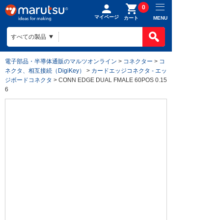
0
マイページ
MENU
カート
電子部品・半導体通販のマルツオンライン
>
コネクター
>
コ
ネクタ、相互接続（DigiKey）
>
カードエッジコネクタ - エッ
ジボードコネクタ
> CONN EDGE DUAL FMALE 60POS 0.15
6