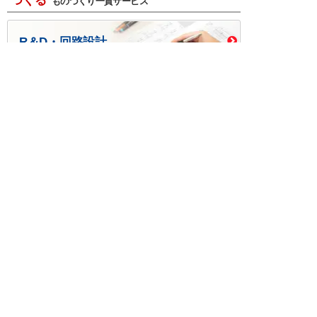
つくる
ものづくり一貫サービス
R＆D・回路設計
基板設計・製造・実装
ケース・ハーネス加工
※掲載されている価格には消費税、各種手数料が含まれ
ておりません。別途消費税およびお支払方法に応じた
手数料が必要になります。
※このホームページに掲載されている、記事・写真の一
部または全部をそのまま、または改変して利用・転
載・転用することを禁じます。
※商品によって販売価格が店頭価格と異なる場合がござ
います。