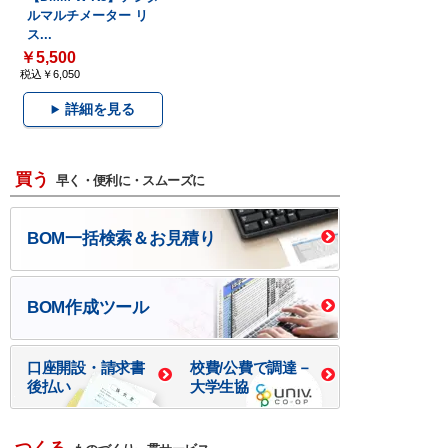
ルマルチメーター リ
ス...
￥5,500
税込￥6,050
詳細を見る
買う
早く・便利に・スムーズに
BOM一括検索＆お見積り
BOM作成ツール
口座開設・請求書
校費/公費で調達－
後払い
大学生協