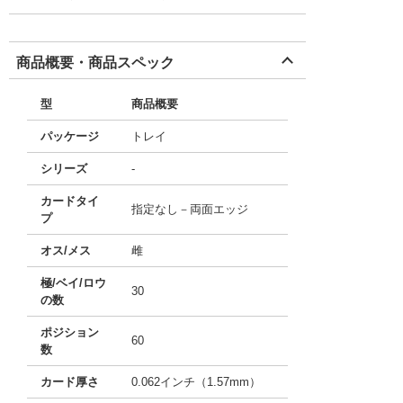
商品概要・商品スペック
型
商品概要
パッケージ
トレイ
シリーズ
-
カードタイ
指定なし－両面エッジ
プ
オス/メス
雌
極/ベイ/ロウ
30
の数
ポジション
60
数
カード厚さ
0.062インチ（1.57mm）