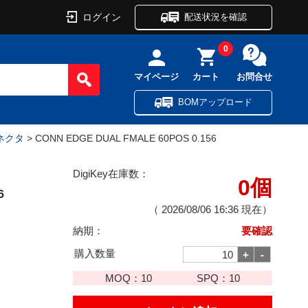
ログイン
配送状況を確認
0
マイページ
カート
お問合せ
BOMアップロード
ネクタ
> CONN EDGE DUAL FMALE 60POS 0.156
DigiKey在庫数：
0個
6
（
2026/08/06 16:36
現在）
納期：
要確認
購入数量
MOQ：
10
SPQ：
10