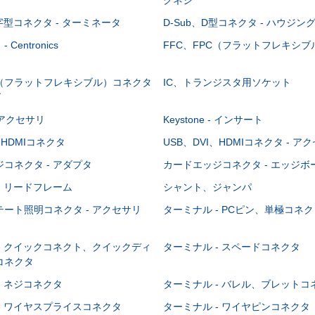
-字型コネクタ - ターミネータ
D-Sub、D型コネクタ - ハウジン
Centronics
FFC、FPC（フラットフレキシ
C（フラットフレキシブル）コネクタ
IC、トランジスタ用ソケット
グ
 - アクセサリ
Keystone - インサート
、HDMIコネクタ
USB、DVI、HDMIコネクタ - ア
コネクタ - アダプタ
カードエッジコネクタ - エッジ
- リードフレーム
シャント、ジャンパ
ート照明コネクタ - アクセサリ
ターミナル - PCピン、単極コネク
- クイックコネクト、クイックディ
ターミナル - スペードコネクタ
コネクタ
- ネジコネクタ
ターミナル - バレル、ブレットコ
- ワイヤスプライスコネクタ
ターミナル - ワイヤピンコネクタ