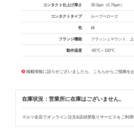
コンタクト仕上げ厚さ
30.0µin（0.76µm）
コンタクトタイプ
ループベローズ
色
緑
フランジ機能
フラッシュマウント、上部
動作温度
-65°C～150°C
11657000
!041! AYM30DTBD-S189
掲載情報に誤りがございましたら、こちらからご指摘を
在庫状況：営業所に在庫はございません。
マルツ全店でオンライン注文&店頭受取りサービスをご利用