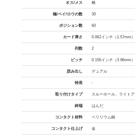
オス/メス
雌
極/ベイ/ロウの数
30
ポジション数
60
カード厚さ
0.062インチ（1.57mm）
列数
2
ピッチ
0.156インチ（3.96mm）
読み出し
デュアル
特長
-
取り付けタイプ
スルーホール、ライトア
終端
はんだ
コンタクト材料
ベリリウム銅
コンタクト仕上げ
金