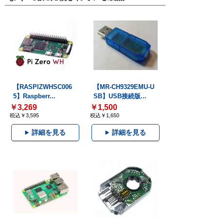
【RASPIZWHSC006
【MR-CH9329EMU-U
5】Raspberr...
SB】USB接続版...
￥3,269
￥1,500
税込￥3,595
税込￥1,650
詳細を見る
詳細を見る