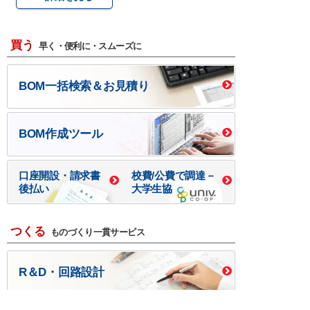
買う
早く・便利に・スムーズに
BOM一括検索＆お見積り
BOM作成ツール
口座開設・請求書
校費/公費で調達－
後払い
大学生協
つくる
ものづくり一貫サービス
R＆D・回路設計