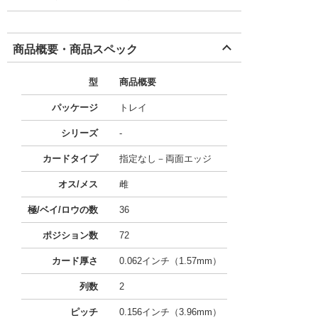
商品概要・商品スペック
型
商品概要
パッケージ
トレイ
シリーズ
-
カードタイプ
指定なし－両面エッジ
オス/メス
雌
極/ベイ/ロウの数
36
ポジション数
72
カード厚さ
0.062インチ（1.57mm）
列数
2
ピッチ
0.156インチ（3.96mm）