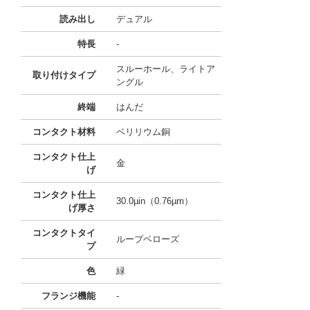
読み出し
デュアル
特長
-
スルーホール、ライトア
取り付けタイプ
ングル
終端
はんだ
コンタクト材料
ベリリウム銅
コンタクト仕上
金
げ
コンタクト仕上
30.0µin（0.76µm）
げ厚さ
コンタクトタイ
ループベローズ
プ
色
緑
フランジ機能
-