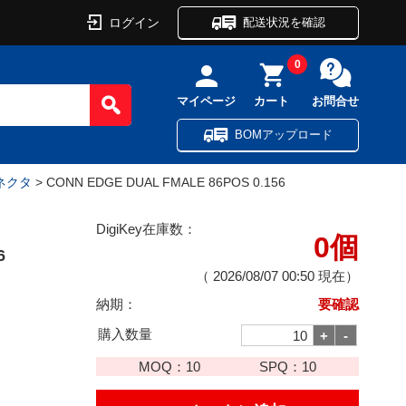
ログイン
配送状況を確認
0
マイページ
カート
お問合せ
BOMアップロード
ネクタ
> CONN EDGE DUAL FMALE 86POS 0.156
DigiKey在庫数：
0個
6
（
2026/08/07 00:50
現在）
納期：
要確認
購入数量
MOQ：
10
SPQ：
10