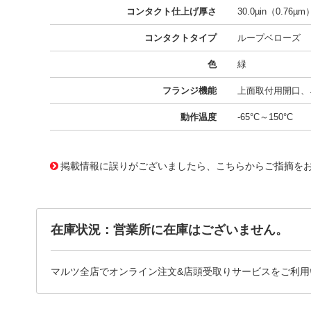
コンタクト仕上げ厚さ
30.0µin（0.76µm
コンタクトタイプ
ループベローズ
色
緑
フランジ機能
上面取付用開口、ネ
動作温度
-65°C～150°C
11657210
!041! AYM43DTBH-S189
掲載情報に誤りがございましたら、こちらからご指摘を
在庫状況：営業所に在庫はございません。
マルツ全店でオンライン注文&店頭受取りサービスをご利用