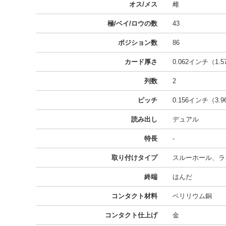
オス/メス
雌
極/ベイ/ロウの数
43
ポジション数
86
カード厚さ
0.062インチ（1.
列数
2
ピッチ
0.156インチ（3.
読み出し
デュアル
特長
-
取り付けタイプ
スルーホール、ラ
終端
はんだ
コンタクト材料
ベリリウム銅
コンタクト仕上げ
金