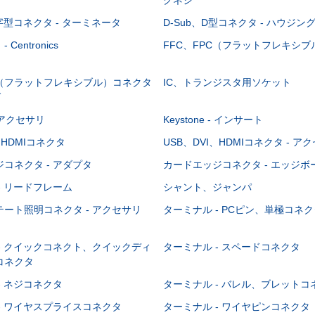
-字型コネクタ - ターミネータ
D-Sub、D型コネクタ - ハウジン
Centronics
FFC、FPC（フラットフレキシ
C（フラットフレキシブル）コネクタ
IC、トランジスタ用ソケット
グ
 - アクセサリ
Keystone - インサート
、HDMIコネクタ
USB、DVI、HDMIコネクタ - ア
コネクタ - アダプタ
カードエッジコネクタ - エッジ
- リードフレーム
シャント、ジャンパ
ート照明コネクタ - アクセサリ
ターミナル - PCピン、単極コネク
- クイックコネクト、クイックディ
ターミナル - スペードコネクタ
コネクタ
- ネジコネクタ
ターミナル - バレル、ブレットコ
- ワイヤスプライスコネクタ
ターミナル - ワイヤピンコネクタ