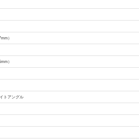
57mm）
96mm）
イトアングル