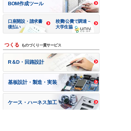
BOM作成ツール
口座開設・請求書
校費/公費で調達－
後払い
大学生協
つくる
ものづくり一貫サービス
R＆D・回路設計
基板設計・製造・実装
ケース・ハーネス加工
※掲載されている価格には消費税、各種手数料が含まれ
ておりません。別途消費税およびお支払方法に応じた