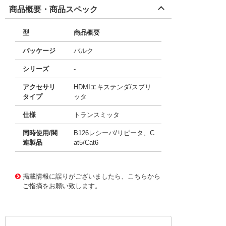
商品概要・商品スペック
型
商品概要
パッケージ
バルク
シリーズ
-
アクセサリ
HDMIエキステンダ/スプリ
タイプ
ッタ
仕様
トランスミッタ
同時使用/関
B126レシーバ/リピータ、C
連製品
at5/Cat6
11659917
!041! B126-002-INT
掲載情報に誤りがございましたら、こちらから
ご指摘をお願い致します。