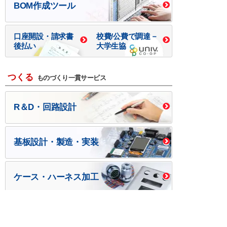
BOM作成ツール
口座開設・請求書
校費/公費で調達－
後払い
大学生協
つくる
ものづくり一貫サービス
R＆D・回路設計
基板設計・製造・実装
ケース・ハーネス加工
※掲載されている価格には消費税、各種手数料が含まれ
ておりません。別途消費税およびお支払方法に応じた