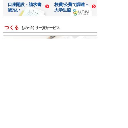
口座開設・請求書
校費/公費で調達－
後払い
大学生協
つくる
ものづくり一貫サービス
R＆D・回路設計
基板設計・製造・実装
ケース・ハーネス加工
※掲載されている価格には消費税、各種手数料が含まれ
ておりません。別途消費税およびお支払方法に応じた
手数料が必要になります。
※このホームページに掲載されている、記事・写真の一