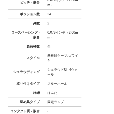
0.079インチ（2.00m
ピッチ - 嵌合
m）
ポジション数
24
列数
2
ロースペーシング -
0.079インチ（2.00m
嵌合
m）
負荷極数
全
基板対ケーブル/ワイ
スタイル
ヤ
シュラウド型- 4ウォ
シュラウディング
ール
取り付けタイプ
スルーホール
終端
はんだ
締め具タイプ
固定ランプ
コンタクト長 - 嵌合
-