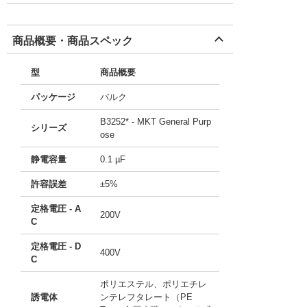
商品概要・商品スペック
型
商品概要
パッケージ
バルク
B3252* - MKT General Purp
シリーズ
ose
静電容量
0.1 µF
許容誤差
±5%
定格電圧 - A
200V
C
定格電圧 - D
400V
C
ポリエステル、ポリエチレ
誘電体
ンテレフタレート（PE