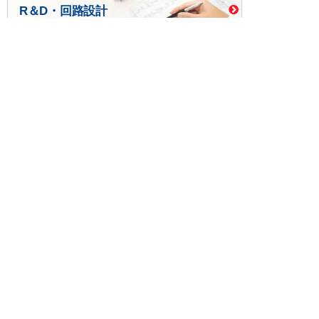
R＆D・回路設計
基板設計・製造・実装
ケース・ハーネス加工
※掲載されている価格には消費税、各種手数料が含まれ
ておりません。別途消費税およびお支払方法に応じた
手数料が必要になります。
※このホームページに掲載されている、記事・写真の一
部または全部をそのまま、または改変して利用・転
載・転用することを禁じます。
※商品によって販売価格が店頭価格と異なる場合がござ
います。
※弊社ではお客様が商品を選びやすくするためにデータ
シートの提供や技術情報、商品画像の表示を行ってい
ます。