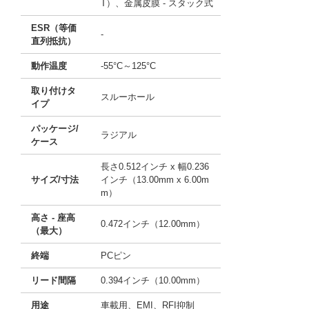
T）、金属皮膜 - スタック式
ESR（等価
-
直列抵抗）
動作温度
-55°C～125°C
取り付けタ
スルーホール
イプ
パッケージ/
ラジアル
ケース
長さ0.512インチ x 幅0.236
サイズ/寸法
インチ（13.00mm x 6.00m
m）
高さ - 座高
0.472インチ（12.00mm）
（最大）
終端
PCピン
リード間隔
0.394インチ（10.00mm）
用途
車載用、EMI、RFI抑制