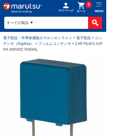
0
マイページ
MENU
カート
電子部品・半導体通販のマルツオンライン
>
電子部品
>
コン
デンサ（DigiKey）
>
フィルムコンデンサ
> CAP FILM 0.1UF
5% 400VDC RADIAL