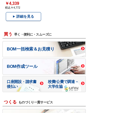
￥4,339
税込￥4,772
詳細を見る
買う
早く・便利に・スムーズに
BOM一括検索＆お見積り
BOM作成ツール
口座開設・請求書
校費/公費で調達－
後払い
大学生協
つくる
ものづくり一貫サービス