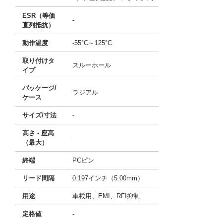
ESR（等価
-
直列抵抗）
動作温度
-55°C～125°C
取り付けタ
スルーホール
イプ
パッケージ/
ラジアル
ケース
サイズ/寸法
-
高さ - 座高
-
（最大）
終端
PCピン
リード間隔
0.197インチ（5.00mm）
用途
車載用、EMI、RFI抑制
定格値
-