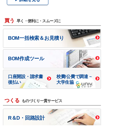
買う
早く・便利に・スムーズに
BOM一括検索＆お見積り
BOM作成ツール
口座開設・請求書
校費/公費で調達－
後払い
大学生協
つくる
ものづくり一貫サービス
R＆D・回路設計