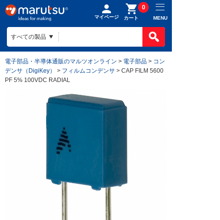
0
マイページ
MENU
カート
電子部品・半導体通販のマルツオンライン
>
電子部品
>
コン
デンサ（DigiKey）
>
フィルムコンデンサ
> CAP FILM 5600
PF 5% 100VDC RADIAL