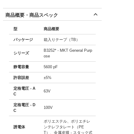
商品概要・商品スペック
型
商品概要
パッケージ
箱入りテープ（TB）
B3252* - MKT General Purp
シリーズ
ose
静電容量
5600 pF
許容誤差
±5%
定格電圧 - A
63V
C
定格電圧 - D
100V
C
ポリエステル、ポリエチレ
誘電体
ンテレフタレート（PE
T）、金属皮膜 - スタック式