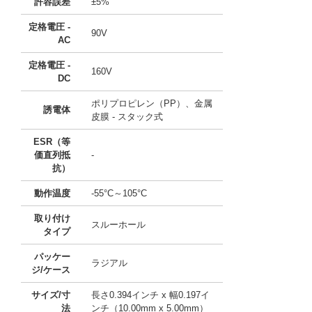
許容誤差
±5%
定格電圧 -
90V
AC
定格電圧 -
160V
DC
ポリプロピレン（PP）、金属
誘電体
皮膜 - スタック式
ESR（等
価直列抵
-
抗）
動作温度
-55°C～105°C
取り付け
スルーホール
タイプ
パッケー
ラジアル
ジ/ケース
サイズ/寸
長さ0.394インチ x 幅0.197イ
法
ンチ（10.00mm x 5.00mm）