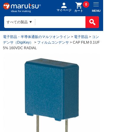
0
マイページ
MENU
カート
電子部品・半導体通販のマルツオンライン
>
電子部品
>
コン
デンサ（DigiKey）
>
フィルムコンデンサ
> CAP FILM 0.1UF
5% 160VDC RADIAL