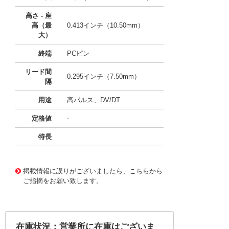
高さ - 座
高（最
0.413インチ（10.50mm）
大）
終端
PCピン
リード間
0.295インチ（7.50mm）
隔
用途
高パルス、DV/DT
定格値
-
特長
50713304
!041! B32620A5104J289
掲載情報に誤りがございましたら、こちらから
ご指摘をお願い致します。
在庫状況：営業所に在庫はございま