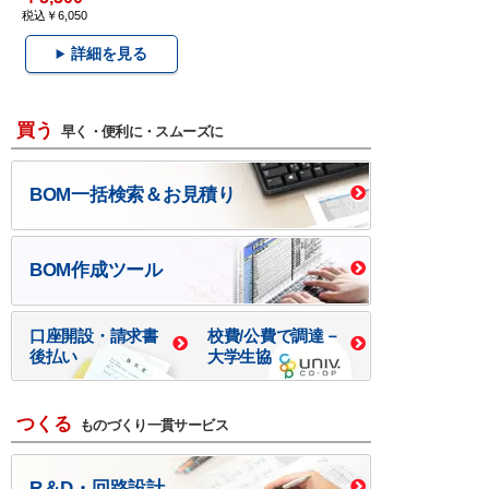
税込￥6,050
詳細を見る
買う
早く・便利に・スムーズに
BOM一括検索＆お見積り
BOM作成ツール
口座開設・請求書
校費/公費で調達－
後払い
大学生協
つくる
ものづくり一貫サービス
R＆D・回路設計