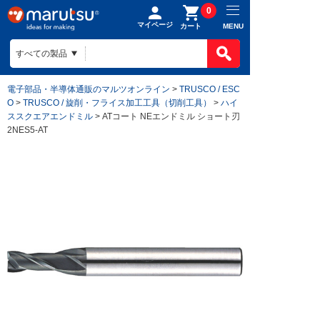
0
マイページ
MENU
カート
電子部品・半導体通販のマルツオンライン
>
TRUSCO / ESC
O
>
TRUSCO / 旋削・フライス加工工具（切削工具）
>
ハイ
ススクエアエンドミル
> ATコート NEエンドミル ショート刃
2NES5-AT