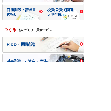
口座開設・請求書
校費/公費で調達－
後払い
大学生協
つくる
ものづくり一貫サービス
R＆D・回路設計
基板設計・製造・実装
ケース・ハーネス加工
※掲載されている価格には消費税、各種手数料が含まれ
ておりません。別途消費税およびお支払方法に応じた
手数料が必要になります。