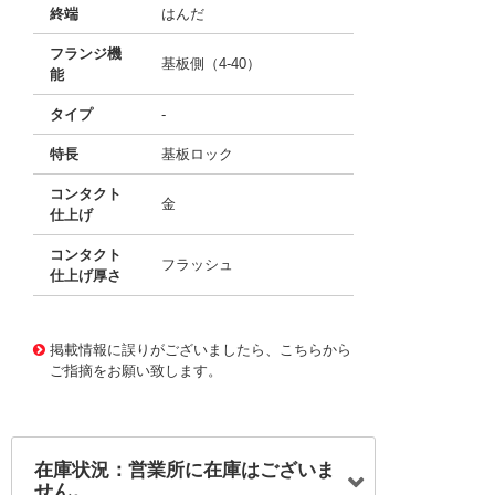
終端
はんだ
フランジ機
基板側（4-40）
能
タイプ
-
特長
基板ロック
コンタクト
金
仕上げ
コンタクト
フラッシュ
仕上げ厚さ
11684899
!041! B57-036-221-802
掲載情報に誤りがございましたら、こちらから
ご指摘をお願い致します。
在庫状況：営業所に在庫はございま
せん。