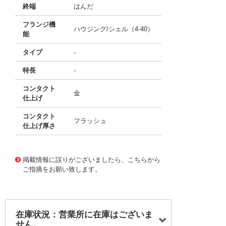
終端
はんだ
フランジ機
ハウジング/シェル（4-40）
能
タイプ
-
特長
-
コンタクト
金
仕上げ
コンタクト
フラッシュ
仕上げ厚さ
11684903
!041! B57-050-260-202
掲載情報に誤りがございましたら、こちらから
ご指摘をお願い致します。
在庫状況：営業所に在庫はございま
せん。