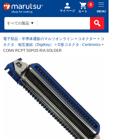
0
マイページ
MENU
カート
電子部品・半導体通販のマルツオンライン
>
コネクター
>
コ
ネクタ、相互接続（DigiKey）
>
D形コネクタ - Centronics
>
CONN RCPT 50POS R/A SOLDER