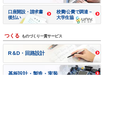
口座開設・請求書
校費/公費で調達－
後払い
大学生協
つくる
ものづくり一貫サービス
R＆D・回路設計
基板設計・製造・実装
ケース・ハーネス加工
※掲載されている価格には消費税、各種手数料が含まれ
ておりません。別途消費税およびお支払方法に応じた
手数料が必要になります。