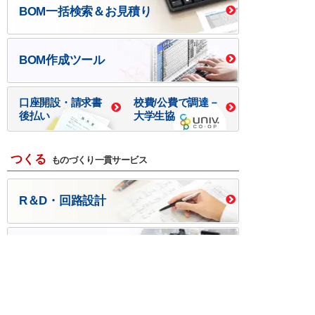
BOM一括検索＆お見積り
BOM作成ツール
口座開設・請求書
校費/公費で調達－
後払い
大学生協
つくる
ものづくり一貫サービス
R＆D・回路設計
基板設計・製造・実装
ケース・ハーネス加工