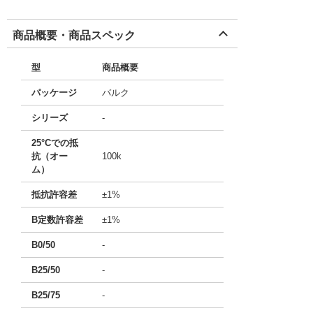
商品概要・商品スペック
型
商品概要
パッケージ
バルク
シリーズ
-
25°Cでの抵
抗（オー
100k
ム）
抵抗許容差
±1%
B定数許容差
±1%
B0/50
-
B25/50
-
B25/75
-