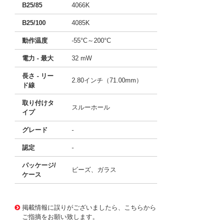
B25/85
4066K
B25/100
4085K
動作温度
-55°C～200°C
電力 - 最大
32 mW
長さ - リー
2.80インチ（71.00mm）
ド線
取り付けタ
スルーホール
イプ
グレード
-
認定
-
パッケージ/
ビーズ、ガラス
ケース
11685853
!041! B57550G0104F000
掲載情報に誤りがございましたら、こちらから
ご指摘をお願い致します。