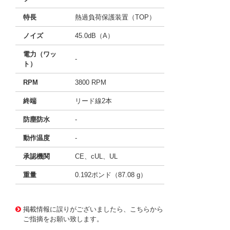
特長
熱過負荷保護装置（TOP）
ノイズ
45.0dB（A）
電力（ワッ
-
ト）
RPM
3800 RPM
終端
リード線2本
防塵防水
-
動作温度
-
承認機関
CE、cUL、UL
重量
0.192ポンド（87.08 g）
11690925
!041! B7530E24B-BSR
掲載情報に誤りがございましたら、こちらから
ご指摘をお願い致します。