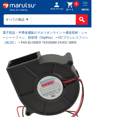
0
マイページ
MENU
カート
電子部品・半導体通販のマルツオンライン
>
構造部材・シャ
ーシー
>
ファン、熱管理（DigiKey）
>
DCブラシレスファン
（BLDC）
> FAN BLOWER 76X30MM 24VDC WIRE