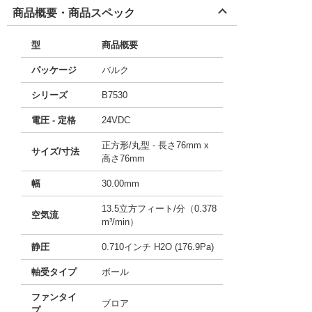
商品概要・商品スペック
型
商品概要
パッケージ
バルク
シリーズ
B7530
電圧 - 定格
24VDC
正方形/丸型 - 長さ76mm x
サイズ/寸法
高さ76mm
幅
30.00mm
13.5立方フィート/分（0.378
空気流
m³/min）
静圧
0.710インチ H2O (176.9Pa)
軸受タイプ
ボール
ファンタイ
ブロア
プ