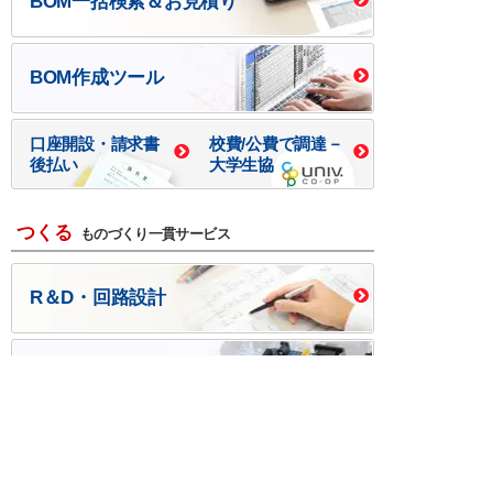
BOM一括検索＆お見積り
BOM作成ツール
口座開設・請求書
校費/公費で調達－
後払い
大学生協
つくる
ものづくり一貫サービス
R＆D・回路設計
基板設計・製造・実装
ケース・ハーネス加工