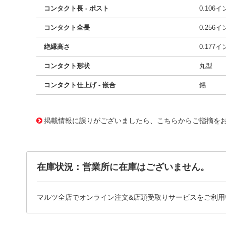
コンタクト長 - ポスト
0.106
コンタクト全長
0.256
絶縁高さ
0.177
コンタクト形状
丸型
コンタクト仕上げ - 嵌合
錫
11691584 0000000200900002
!041! B7B-ZR
掲載情報に誤りがございましたら、こちらからご指摘を
在庫状況：営業所に在庫はございません。
マルツ全店でオンライン注文&店頭受取りサービスをご利用