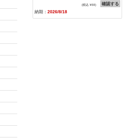
確認する
(税込 ¥
68
)
納期：
2026/8/18