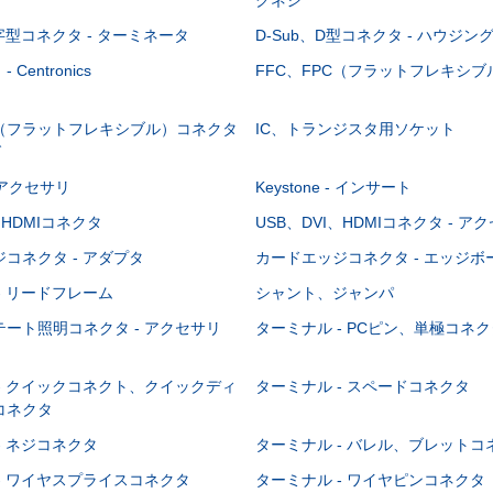
-字型コネクタ - ターミネータ
D-Sub、D型コネクタ - ハウジン
Centronics
FFC、FPC（フラットフレキシ
C（フラットフレキシブル）コネクタ
IC、トランジスタ用ソケット
グ
 - アクセサリ
Keystone - インサート
、HDMIコネクタ
USB、DVI、HDMIコネクタ - ア
コネクタ - アダプタ
カードエッジコネクタ - エッジ
- リードフレーム
シャント、ジャンパ
ート照明コネクタ - アクセサリ
ターミナル - PCピン、単極コネク
- クイックコネクト、クイックディ
ターミナル - スペードコネクタ
コネクタ
- ネジコネクタ
ターミナル - バレル、ブレットコ
- ワイヤスプライスコネクタ
ターミナル - ワイヤピンコネクタ