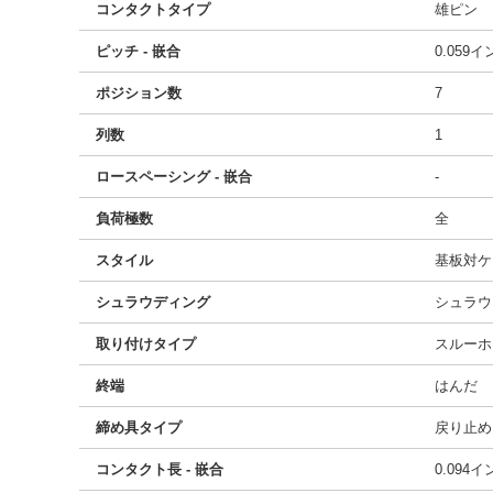
コンタクトタイプ
雄ピン
ピッチ - 嵌合
0.059
ポジション数
7
列数
1
ロースペーシング - 嵌合
-
負荷極数
全
スタイル
基板対ケ
シュラウディング
シュラウ
取り付けタイプ
スルーホ
終端
はんだ
締め具タイプ
戻り止め
コンタクト長 - 嵌合
0.094