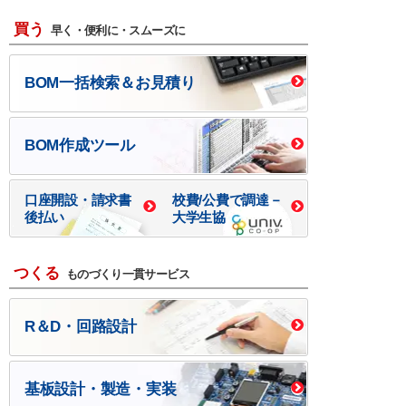
買う
早く・便利に・スムーズに
BOM一括検索＆お見積り
BOM作成ツール
口座開設・請求書
校費/公費で調達－
後払い
大学生協
つくる
ものづくり一貫サービス
R＆D・回路設計
基板設計・製造・実装