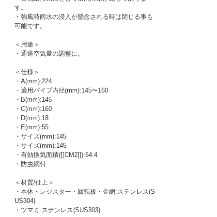
す。
・強風時雨水の浸入が懸念される時は閉じる事も
可能です。
＜用途＞
・通過空気量の調整に。
＜仕様＞
・A(mm):224
・適用パイプ内径(mm):145〜160
・B(mm):145
・C(mm):160
・D(mm):18
・E(mm):55
・サイズ(mm):145
・サイズ(mm):145
・有効換気面積([[CM2]]):64.4
・防虫網付
＜材質/仕上＞
・本体・レジスター・回転板・金網:ステンレス(S
US304)
・ツマミ:ステンレス(SUS303)