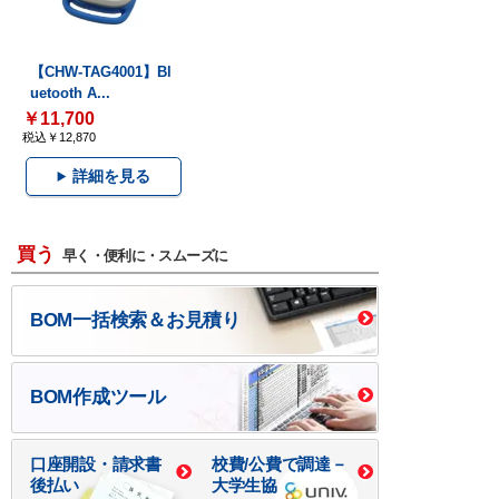
【CHW-TAG4001】Bl
uetooth A...
￥11,700
税込￥12,870
詳細を見る
買う
早く・便利に・スムーズに
BOM一括検索＆お見積り
BOM作成ツール
口座開設・請求書
校費/公費で調達－
後払い
大学生協