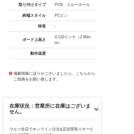
取り付けタイプ
PCB、スルーホール
終端スタイル
PCピン
特長
-
0.110インチ（2.80m
ボード上高さ
m）
動作温度
11704722
!041! BAT-HLD-002-THM
掲載情報に誤りがございましたら、こちらから
ご指摘をお願い致します。
在庫状況：営業所に在庫はございま
せん。
マルツ全店でオンライン注文&店頭受取りサービ