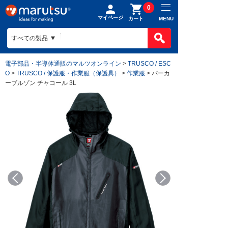
0
マイページ
MENU
カート
電子部品・半導体通販のマルツオンライン
>
TRUSCO / ESC
O
>
TRUSCO / 保護服・作業服（保護具）
>
作業服
> パーカ
ーブルゾン チャコール 3L