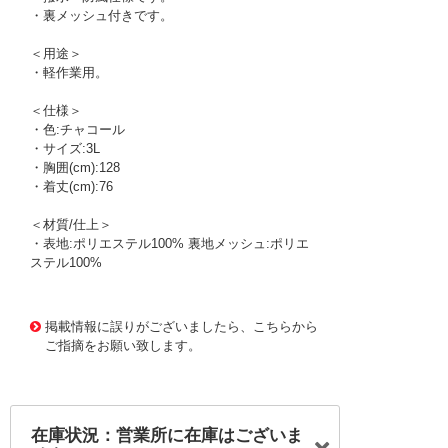
・裏メッシュ付きです。
＜用途＞
・軽作業用。
＜仕様＞
・色:チャコール
・サイズ:3L
・胸囲(cm):128
・着丈(cm):76
＜材質/仕上＞
・表地:ポリエステル100% 裏地メッシュ:ポリエ
ステル100%
1170673
!095! 10302-114-3L
掲載情報に誤りがございましたら、こちらから
ご指摘をお願い致します。
在庫状況：営業所に在庫はございま