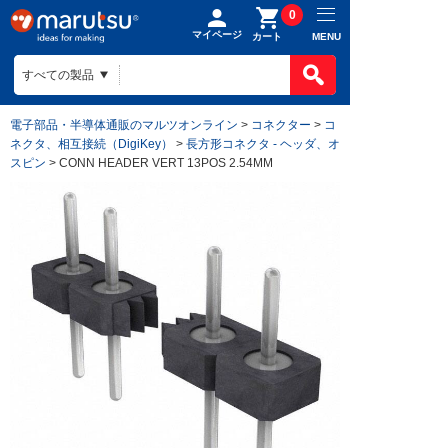
0
マイページ
MENU
カート
電子部品・半導体通販のマルツオンライン
>
コネクター
>
コ
ネクタ、相互接続（DigiKey）
>
長方形コネクタ - ヘッダ、オ
スピン
> CONN HEADER VERT 13POS 2.54MM