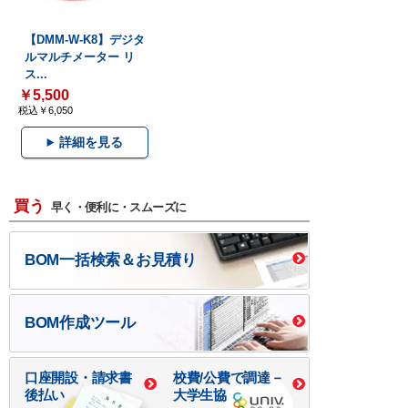
【DMM-W-K8】デジタ
ルマルチメーター リ
ス...
￥5,500
税込￥6,050
詳細を見る
買う
早く・便利に・スムーズに
BOM一括検索＆お見積り
BOM作成ツール
口座開設・請求書
校費/公費で調達－
後払い
大学生協