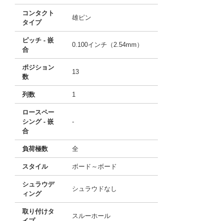
コンタクト
雄ピン
タイプ
ピッチ - 嵌
0.100インチ（2.54mm）
合
ポジション
13
数
列数
1
ロースペー
シング - 嵌
-
合
負荷極数
全
スタイル
ボード～ボード
シュラウデ
シュラウドなし
ィング
取り付けタ
スルーホール
イプ