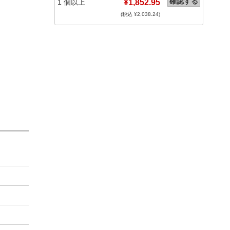
確認する
1
個以上
¥1,852.95
(税込 ¥
2,038.24
)