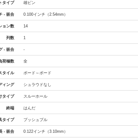
トタイプ
雄ピン
 - 嵌合
0.100インチ（2.54mm）
ション数
14
列数
1
 - 嵌合
-
負荷極数
全
スタイル
ボード～ボード
ディング
シュラウドなし
けタイプ
スルーホール
終端
はんだ
具タイプ
プッシュプル
 - 嵌合
0.122インチ（3.10mm）