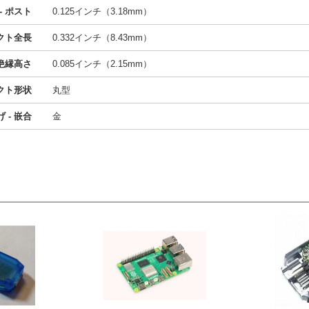
- ポスト
0.125インチ（3.18mm）
クト全長
0.332インチ（8.43mm）
絶縁高さ
0.085インチ（2.15mm）
クト形状
丸型
 - 嵌合
金