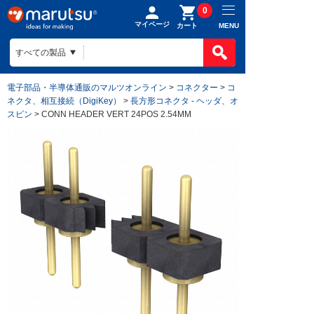
0
マイページ
MENU
カート
電子部品・半導体通販のマルツオンライン
>
コネクター
>
コ
ネクタ、相互接続（DigiKey）
>
長方形コネクタ - ヘッダ、オ
スピン
> CONN HEADER VERT 24POS 2.54MM