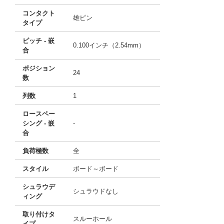
コンタクト
雄ピン
タイプ
ピッチ - 嵌
0.100インチ（2.54mm）
合
ポジション
24
数
列数
1
ロースペー
シング - 嵌
-
合
負荷極数
全
スタイル
ボード～ボード
シュラウデ
シュラウドなし
ィング
取り付けタ
スルーホール
イプ