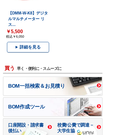
【DMM-W-K8】デジタ
ルマルチメーター リ
ス...
￥5,500
税込￥6,050
詳細を見る
買う
早く・便利に・スムーズに
BOM一括検索＆お見積り
BOM作成ツール
口座開設・請求書
校費/公費で調達－
後払い
大学生協