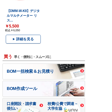
【DMM-W-K8】デジタ
ルマルチメーター リ
ス...
￥5,500
税込￥6,050
詳細を見る
買う
早く・便利に・スムーズに
BOM一括検索＆お見積り
BOM作成ツール
口座開設・請求書
校費/公費で調達－
後払い
大学生協