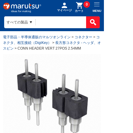
0
マイページ
MENU
カート
電子部品・半導体通販のマルツオンライン
>
コネクター
>
コ
ネクタ、相互接続（DigiKey）
>
長方形コネクタ - ヘッダ、オ
スピン
> CONN HEADER VERT 27POS 2.54MM