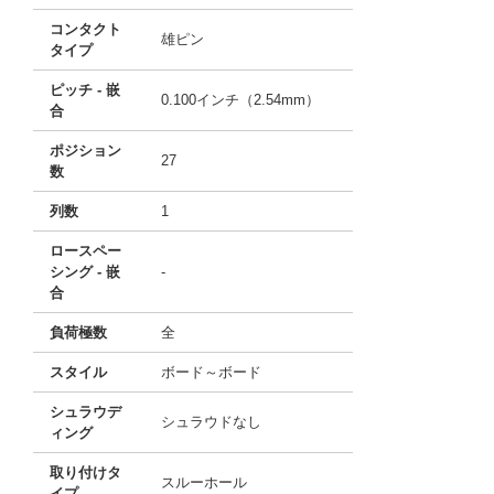
コンタクト
雄ピン
タイプ
ピッチ - 嵌
0.100インチ（2.54mm）
合
ポジション
27
数
列数
1
ロースペー
シング - 嵌
-
合
負荷極数
全
スタイル
ボード～ボード
シュラウデ
シュラウドなし
ィング
取り付けタ
スルーホール
イプ