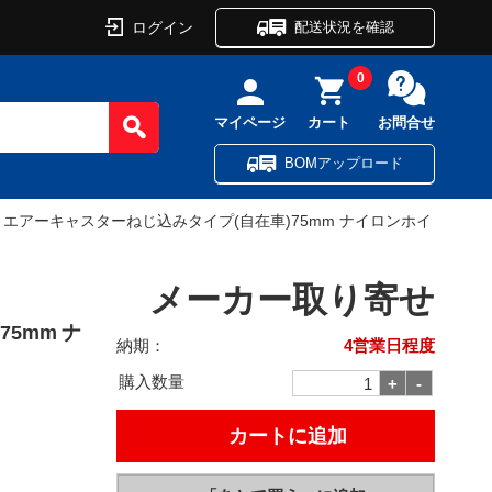
ログイン
配送状況を確認
0
マイページ
カート
お問合せ
BOMアップロード
 エアーキャスターねじ込みタイプ(自在車)75mm ナイロンホイ
メーカー取り寄せ
5mm ナ
納期：
4営業日程度
購入数量