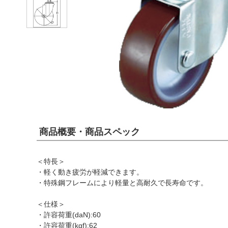
商品概要・商品スペック
＜特長＞
・軽く動き疲労が軽減できます。
・特殊鋼フレームにより軽量と高耐久で長寿命です。
＜仕様＞
・許容荷重(daN):60
・許容荷重(kgf):62