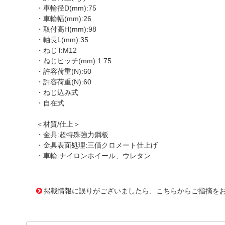
・車輪径D(mm):75
・車輪幅(mm):26
・取付高H(mm):98
・軸長L(mm):35
・ねじT:M12
・ねじピッチ(mm):1.75
・許容荷重(N):60
・許容荷重(N):60
・ねじ込み式
・自在式
＜材質/仕上＞
・金具:超特殊強力鋼板
・金具表面処理:三価クロメート仕上げ
・車輪:ナイロンホイール、ウレタン
1170794 0000000200799672
!095! ALT-75UR
掲載情報に誤りがございましたら、こちらからご指摘を