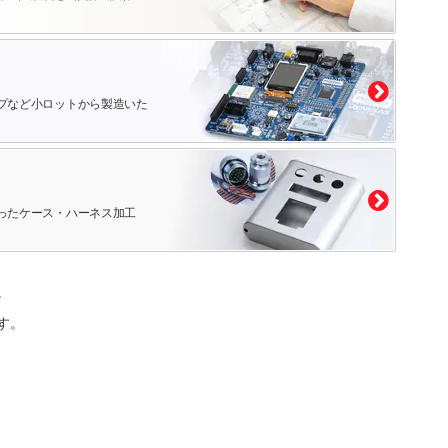
プなど小ロットから製造いた
ったケース・ハーネス加工
。
す。