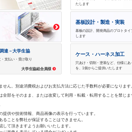
たします
基板設計・製造・実装
基板の設計、開発商品のプロトタイ
します
で調達－大学生協
ケース・ハーネス加工
文・支払い・受け取り
穴あけ・切削・塗装など、仕様にあ
を、1個からご提供いたします
大学生協組合員様
ません。別途消費税およびお支払方法に応じた手数料が必要になります
は全部をそのまま、または改変して利用・転載・転用することを禁じま
。
の提供や技術情報、商品画像の表示を行っています。
あることを弊社が保証することはできません。
認して頂きますようお願いいたします。
ージ画像を表示している場合がございます。