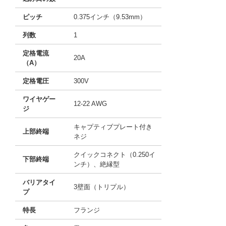
ピッチ
0.375インチ（9.53mm）
列数
1
定格電流
20A
（A）
定格電圧
300V
ワイヤゲー
12-22 AWG
ジ
キャプティブプレート付き
上部終端
ネジ
クイックコネクト（0.250イ
下部終端
ンチ）、絶縁型
バリアタイ
3壁面（トリプル）
プ
特長
フランジ