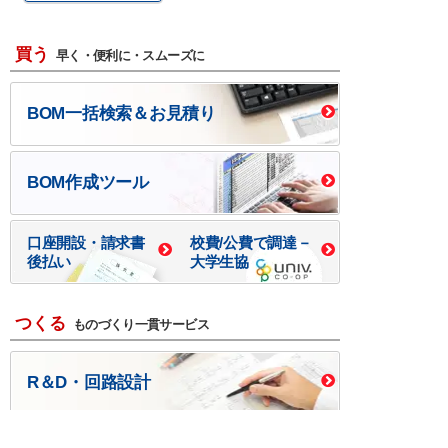
買う
早く・便利に・スムーズに
BOM一括検索＆お見積り
BOM作成ツール
口座開設・請求書
校費/公費で調達－
後払い
大学生協
つくる
ものづくり一貫サービス
R＆D・回路設計