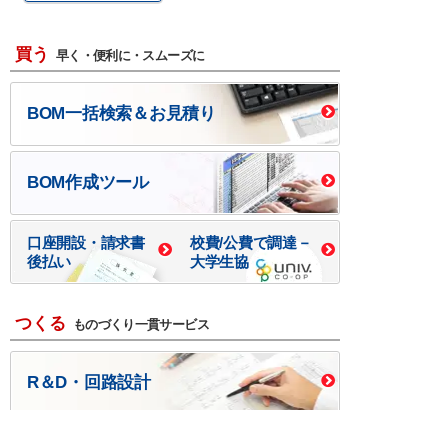
買う
早く・便利に・スムーズに
BOM一括検索＆お見積り
BOM作成ツール
口座開設・請求書
校費/公費で調達－
後払い
大学生協
つくる
ものづくり一貫サービス
R＆D・回路設計