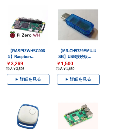
【RASPIZWHSC006
【MR-CH9329EMU-U
5】Raspberr...
SB】USB接続版...
￥3,269
￥1,500
税込￥3,595
税込￥1,650
詳細を見る
詳細を見る