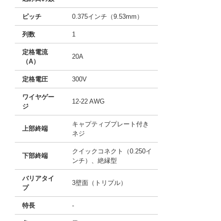
ピッチ
0.375インチ（9.53mm）
列数
1
定格電流
20A
（A）
定格電圧
300V
ワイヤゲー
12-22 AWG
ジ
キャプティブプレート付き
上部終端
ネジ
クイックコネクト（0.250イ
下部終端
ンチ）、絶縁型
バリアタイ
3壁面（トリプル）
プ
特長
-