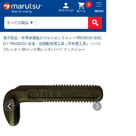
0
マイページ
MENU
カート
電子部品・半導体通販のマルツオンライン
>
TRUSCO / ESC
O
>
TRUSCO / 水道・空調配管用工具（手作業工具）
>
パイ
プレンチ
> 36インチ用レンチパーツ フックジョー