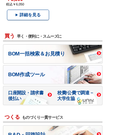
税込￥6,050
詳細を見る
買う
早く・便利に・スムーズに
BOM一括検索＆お見積り
BOM作成ツール
口座開設・請求書
校費/公費で調達－
後払い
大学生協
つくる
ものづくり一貫サービス
R＆D・回路設計