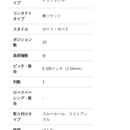
イプ
コンタクト
雌ソケット
タイプ
スタイル
ボード～ボード
ポジション
10
数
負荷極数
全
ピッチ - 嵌
0.100インチ（2.54mm）
合
列数
1
ロースペー
シング - 嵌
-
合
取り付けタ
スルーホール、ライトアン
イプ
グル
終端
はんだ