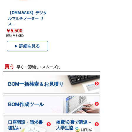
【DMM-W-K8】デジタ
ルマルチメーター リ
ス...
￥5,500
税込￥6,050
詳細を見る
買う
早く・便利に・スムーズに
BOM一括検索＆お見積り
BOM作成ツール
口座開設・請求書
校費/公費で調達－
後払い
大学生協