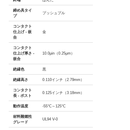
締め具タイ
プッシュプル
プ
コンタクト
仕上げ - 嵌
金
合
コンタクト
仕上げ厚さ -
10.0µin（0.25µm）
嵌合
絶縁色
黒
絶縁高さ
0.110インチ（2.79mm）
コンタクト
0.125インチ（3.18mm）
長 - ポスト
動作温度
-55°C～125°C
材料難燃性
UL94 V-0
グレード