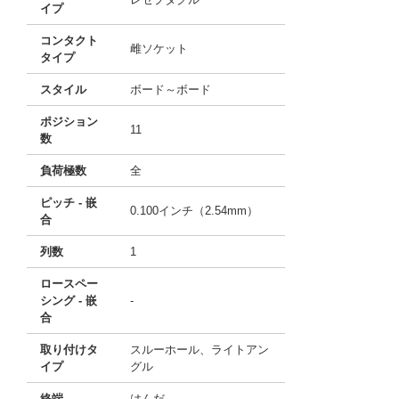
イプ
コンタクト
雌ソケット
タイプ
スタイル
ボード～ボード
ポジション
11
数
負荷極数
全
ピッチ - 嵌
0.100インチ（2.54mm）
合
列数
1
ロースペー
シング - 嵌
-
合
取り付けタ
スルーホール、ライトアン
イプ
グル
終端
はんだ