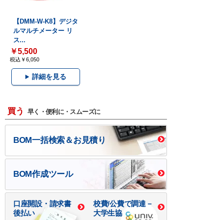
【DMM-W-K8】デジタ
ルマルチメーター リ
ス...
￥5,500
税込￥6,050
詳細を見る
買う
早く・便利に・スムーズに
BOM一括検索＆お見積り
BOM作成ツール
口座開設・請求書
校費/公費で調達－
後払い
大学生協