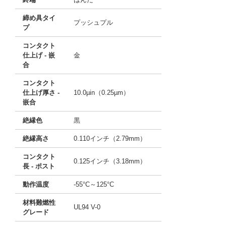
締め具タイ
プッシュプル
プ
コンタクト
仕上げ - 嵌
金
合
コンタクト
仕上げ厚さ -
10.0µin（0.25µm）
嵌合
絶縁色
黒
絶縁高さ
0.110インチ（2.79mm）
コンタクト
0.125インチ（3.18mm）
長 - ポスト
動作温度
-55°C～125°C
材料難燃性
UL94 V-0
グレード