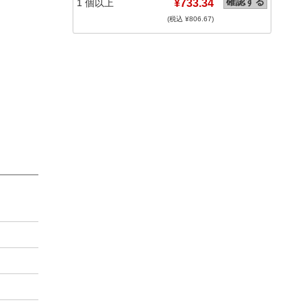
確認する
1
個以上
¥733.34
(税込 ¥
806.67
)