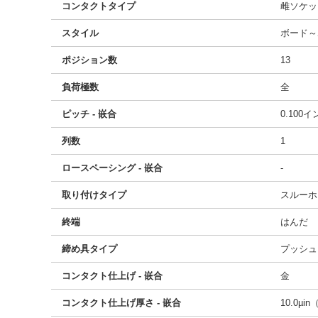
コンタクトタイプ
雌ソケッ
スタイル
ボード～
ポジション数
13
負荷極数
全
ピッチ - 嵌合
0.100
列数
1
ロースペーシング - 嵌合
-
取り付けタイプ
スルーホ
終端
はんだ
締め具タイプ
プッシュ
コンタクト仕上げ - 嵌合
金
コンタクト仕上げ厚さ - 嵌合
10.0µin