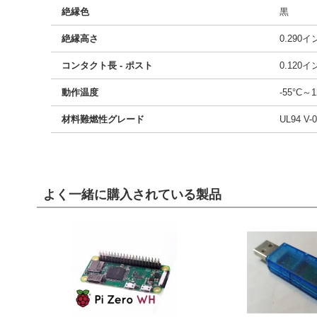
絶縁色
黒
絶縁高さ
0.290
コンタクト長 - ポスト
0.120
動作温度
-55°C～1
材料難燃性グレード
UL94 V-0
よく一緒に購入されている製品