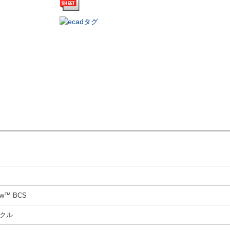
law™ BCS
クル