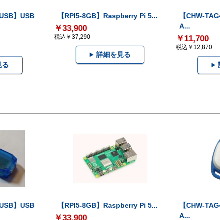
-USB】USB
【RPI5-8GB】Raspberry Pi 5...
【CHW-TAG4
A...
￥33,900
税込￥37,290
￥11,700
税込￥12,870
詳細を見る
見る
-USB】USB
【RPI5-8GB】Raspberry Pi 5...
【CHW-TAG4
A...
￥33,900