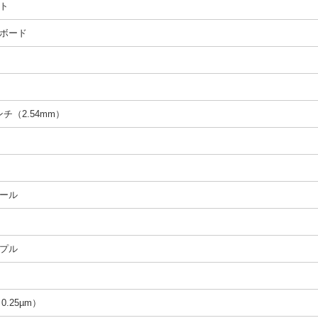
ト
ボード
インチ（2.54mm）
ール
プル
（0.25µm）