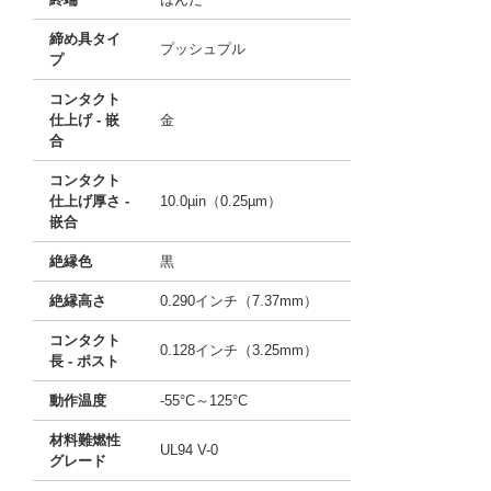
締め具タイ
プッシュプル
プ
コンタクト
仕上げ - 嵌
金
合
コンタクト
仕上げ厚さ -
10.0µin（0.25µm）
嵌合
絶縁色
黒
絶縁高さ
0.290インチ（7.37mm）
コンタクト
0.128インチ（3.25mm）
長 - ポスト
動作温度
-55°C～125°C
材料難燃性
UL94 V-0
グレード