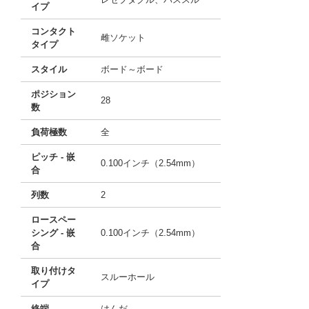
イプ
コンタクト
雌ソケット
タイプ
スタイル
ボード～ボード
ポジション
28
数
負荷極数
全
ピッチ - 嵌
0.100インチ（2.54mm）
合
列数
2
ロースペー
シング - 嵌
0.100インチ（2.54mm）
合
取り付けタ
スルーホール
イプ
終端
はんだ