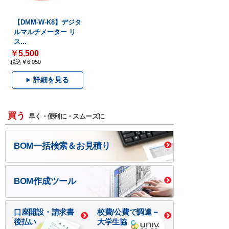
【DMM-W-K8】デジタ
ルマルチメーター リ
ス...
￥5,500
税込￥6,050
詳細を見る
買う
早く・便利に・スムーズに
BOM一括検索＆お見積り
BOM作成ツール
口座開設・請求書
校費/公費で調達－
後払い
大学生協