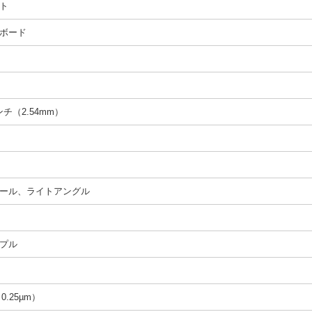
ト
ボード
インチ（2.54mm）
ール、ライトアングル
プル
（0.25µm）