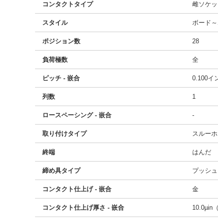
コンタクトタイプ
雌ソケッ
スタイル
ボード～
ポジション数
28
負荷極数
全
ピッチ - 嵌合
0.100
列数
1
ロースペーシング - 嵌合
-
取り付けタイプ
スルーホ
終端
はんだ
締め具タイプ
プッシュ
コンタクト仕上げ - 嵌合
金
コンタクト仕上げ厚さ - 嵌合
10.0µin