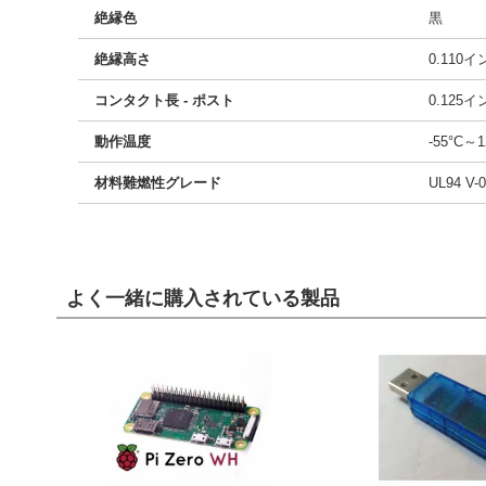
絶縁色
黒
絶縁高さ
0.110
コンタクト長 - ポスト
0.125
動作温度
-55°C～1
材料難燃性グレード
UL94 V-0
よく一緒に購入されている製品