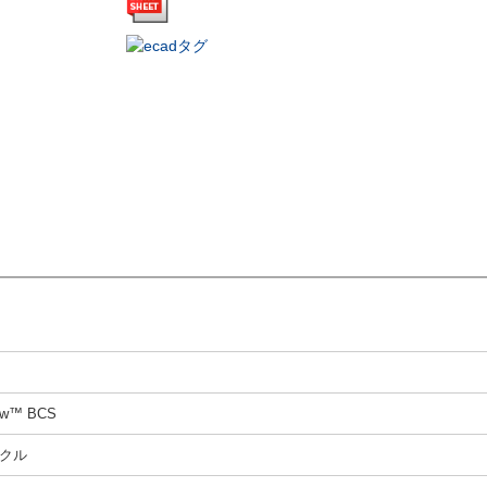
law™ BCS
クル