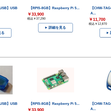
-USB】USB
【RPI5-8GB】Raspberry Pi 5...
【CHW-TAG4
A...
￥33,900
税込￥37,290
￥11,700
税込￥12,870
詳細を見る
見る
-USB】USB
【RPI5-8GB】Raspberry Pi 5...
【CHW-TAG4
A...
￥33,900