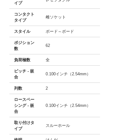
イプ
コンタクト
雌ソケット
タイプ
スタイル
ボード～ボード
ポジション
62
数
負荷極数
全
ピッチ - 嵌
0.100インチ（2.54mm）
合
列数
2
ロースペー
シング - 嵌
0.100インチ（2.54mm）
合
取り付けタ
スルーホール
イプ
終端
はんだ