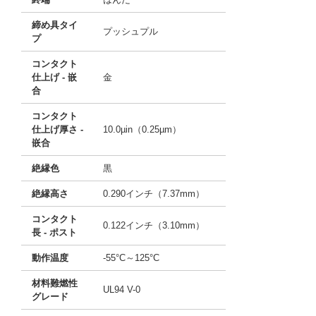
締め具タイ
プッシュプル
プ
コンタクト
仕上げ - 嵌
金
合
コンタクト
仕上げ厚さ -
10.0µin（0.25µm）
嵌合
絶縁色
黒
絶縁高さ
0.290インチ（7.37mm）
コンタクト
0.122インチ（3.10mm）
長 - ポスト
動作温度
-55°C～125°C
材料難燃性
UL94 V-0
グレード