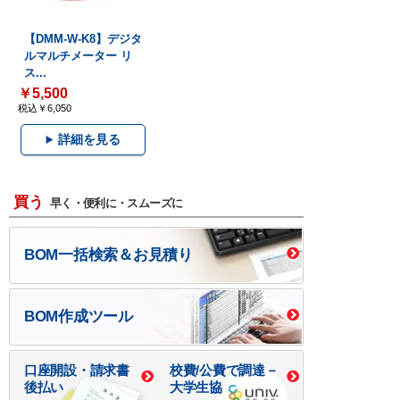
【DMM-W-K8】デジタ
ルマルチメーター リ
ス...
￥5,500
税込￥6,050
詳細を見る
買う
早く・便利に・スムーズに
BOM一括検索＆お見積り
BOM作成ツール
口座開設・請求書
校費/公費で調達－
後払い
大学生協