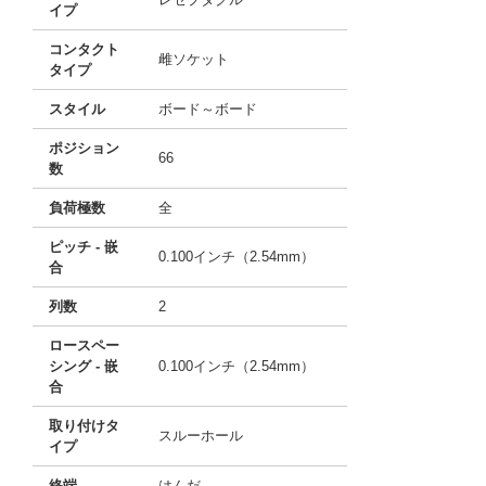
イプ
コンタクト
雌ソケット
タイプ
スタイル
ボード～ボード
ポジション
66
数
負荷極数
全
ピッチ - 嵌
0.100インチ（2.54mm）
合
列数
2
ロースペー
シング - 嵌
0.100インチ（2.54mm）
合
取り付けタ
スルーホール
イプ
終端
はんだ