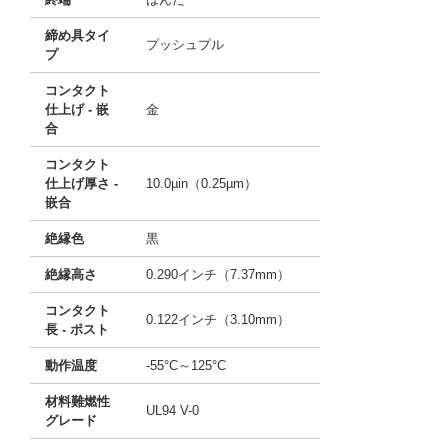
締め具タイ
プッシュプル
プ
コンタクト
仕上げ - 嵌
金
合
コンタクト
仕上げ厚さ -
10.0µin（0.25µm）
嵌合
絶縁色
黒
絶縁高さ
0.290インチ（7.37mm）
コンタクト
0.122インチ（3.10mm）
長 - ポスト
動作温度
-55°C～125°C
材料難燃性
UL94 V-0
グレード