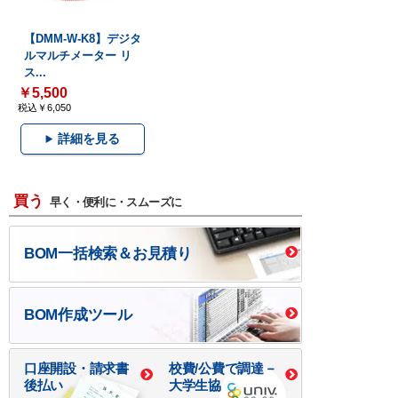
【DMM-W-K8】デジタ
ルマルチメーター リ
ス...
￥5,500
税込￥6,050
詳細を見る
買う
早く・便利に・スムーズに
BOM一括検索＆お見積り
BOM作成ツール
口座開設・請求書
校費/公費で調達－
後払い
大学生協