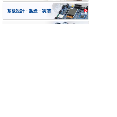
基板設計・製造・実装
ケース・ハーネス加工
※掲載されている価格には消費税、各種手数料が含まれ
ておりません。別途消費税およびお支払方法に応じた
手数料が必要になります。
※このホームページに掲載されている、記事・写真の一
部または全部をそのまま、または改変して利用・転
載・転用することを禁じます。
※商品によって販売価格が店頭価格と異なる場合がござ
います。
※弊社ではお客様が商品を選びやすくするためにデータ
シートの提供や技術情報、商品画像の表示を行ってい
ます。
しかしさまざまな事情により、これらの情報がすべて
正確であることを弊社が保証することはできません。