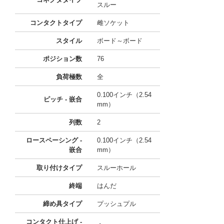
スルー
コンタクトタイプ
雌ソケット
スタイル
ボード～ボード
ポジション数
76
負荷極数
全
0.100インチ（2.54
ピッチ - 嵌合
mm）
列数
2
ロースペーシング -
0.100インチ（2.54
嵌合
mm）
取り付けタイプ
スルーホール
終端
はんだ
締め具タイプ
プッシュプル
コンタクト仕上げ -