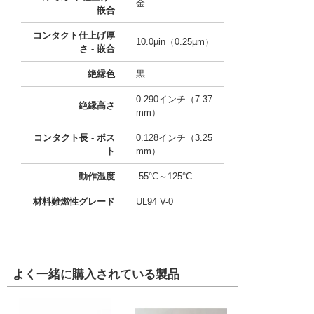
金
嵌合
コンタクト仕上げ厚
10.0µin（0.25µm）
さ - 嵌合
絶縁色
黒
0.290インチ（7.37
絶縁高さ
mm）
コンタクト長 - ポス
0.128インチ（3.25
ト
mm）
動作温度
-55°C～125°C
材料難燃性グレード
UL94 V-0
よく一緒に購入されている製品