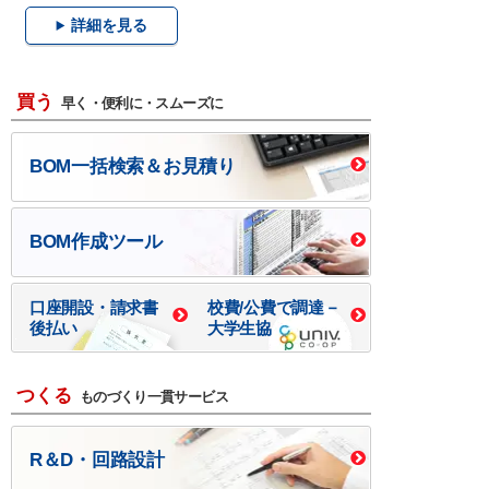
詳細を見る
買う
早く・便利に・スムーズに
BOM一括検索＆お見積り
BOM作成ツール
口座開設・請求書
校費/公費で調達－
後払い
大学生協
つくる
ものづくり一貫サービス
R＆D・回路設計