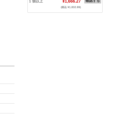
確認する
1
個以上
¥1,666.27
(税込 ¥
1,832.89
)