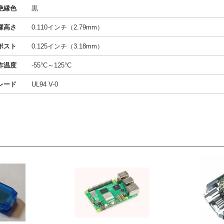
絶縁色
黒
縁高さ
0.110インチ（2.79mm）
 ポスト
0.125インチ（3.18mm）
作温度
-55°C～125°C
レード
UL94 V-0