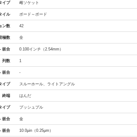
タイプ
雌ソケット
タイル
ボード～ボード
ョン数
42
荷極数
全
- 嵌合
0.100インチ（2.54mm）
列数
1
- 嵌合
-
タイプ
スルーホール、ライトアングル
終端
はんだ
タイプ
プッシュプル
- 嵌合
金
 嵌合
10.0µin（0.25µm）